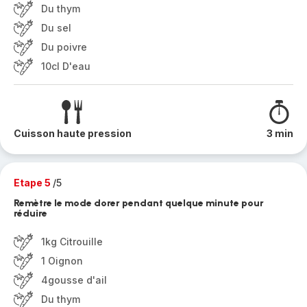
Du thym
Du sel
Du poivre
10cl D'eau
Cuisson haute pression
3 min
Etape 5
/5
Remètre le mode dorer pendant quelque minute pour
réduire
1kg Citrouille
1 Oignon
4gousse d'ail
Du thym