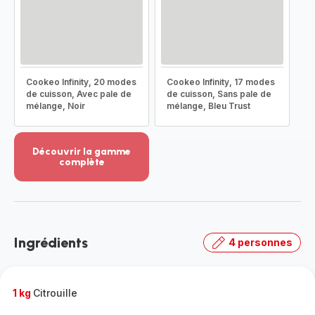
Cookeo Infinity, 20 modes
Cookeo Infinity, 17 modes
de cuisson, Avec pale de
de cuisson, Sans pale de
mélange, Noir
mélange, Bleu Trust
Découvrir la gamme
complète
Voir
plus...
-
Découvrir
la
Ingrédients
4 personnes
gamme
complète
-
1 kg
Citrouille