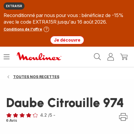
EXTRA15R
Reconditionné par nous pour vous : bénéficiez de -15%
avec le code EXTRA15R jusqu'au 16 août 2026.
Conditions de l'offre
Je découvre
Accueil
Ouvrir
Mon
Mon
Moulinex
le
compte
panie
menu
TOUTES NOS RECETTES
Daube Citrouille 974
4.2
/5
-
ratings.4.2
6 Avis