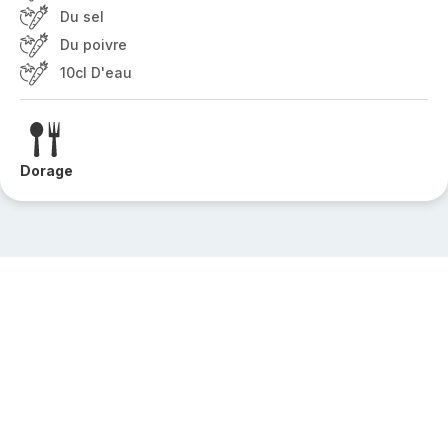
Du sel
Du poivre
10cl D'eau
Dorage