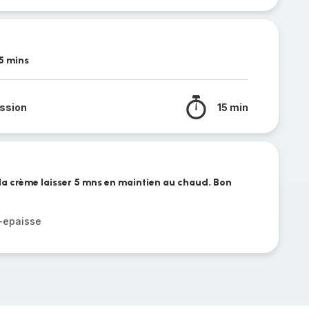
5 mins
ssion
15 min
 la crème laisser 5 mns en maintien au chaud. Bon
-epaisse