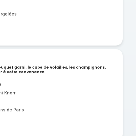
urgelées
bouquet garni, le cube de volailles, les champignons,
er à votre convenance.
e
i Knorr
ns de Paris