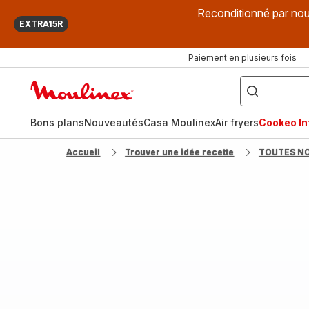
Reconditionné par nou
EXTRA15R
Paiement en plusieurs fois
["Que
recherchez-
Accueil
vous
?",
Moulinex
"Cookeo",
"Air
fryer",
Bons plans
Nouveautés
Casa Moulinex
Air fryers
Cookeo Inf
"Companion"]
Accueil
Trouver une idée recette
TOUTES N