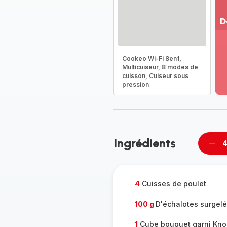
D
Vo
pl
Cookeo Wi-Fi 8en1,
-
Multicuiseur, 8 modes de
Dé
cuisson, Cuiseur sous
la
pression
g
co
-
Ingrédients
4
Supp
per
4
Cuisses de poulet
100 g
D'échalotes surgel
1
Cube bouquet garni Kno