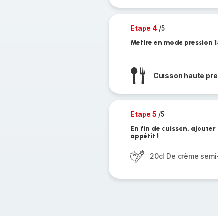
Etape 4
/5
Mettre en mode pression 1
Cuisson haute pre
Etape 5
/5
En fin de cuisson, ajouter
appétit !
20cl De crème semi