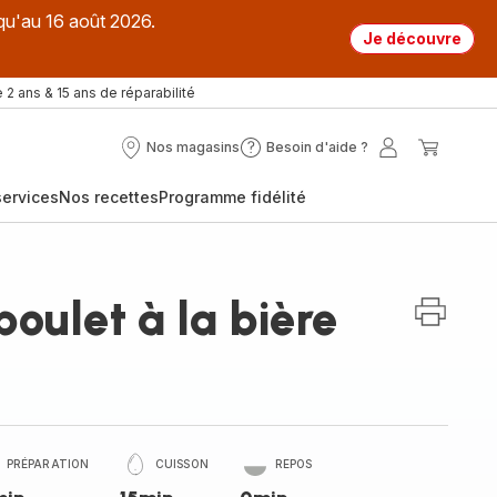
qu'au 16 août 2026.
Je découvre
 2 ans & 15 ans de réparabilité
Nos magasins
Besoin d'aide ?
Nos
Besoin
Mon
Mon
magasins
d'aide
compte
panier
ervices
Nos recettes
Programme fidélité
?
poulet à la bière
PRÉPARATION
CUISSON
REPOS