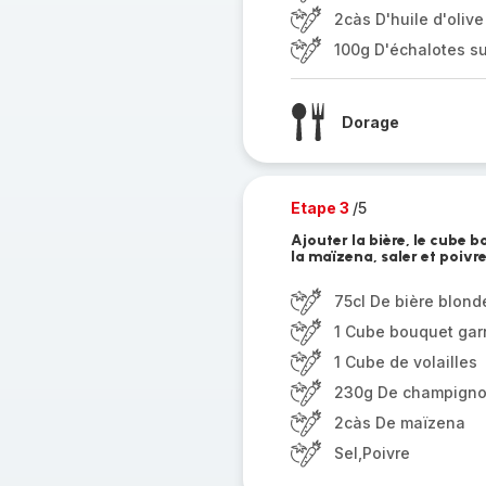
2càs D'huile d'olive
100g D'échalotes s
Dorage
Etape 3
/5
Ajouter la bière, le cube 
la maïzena, saler et poivr
75cl De bière blond
1 Cube bouquet garn
1 Cube de volailles
230g De champigno
2càs De maïzena
Sel,Poivre