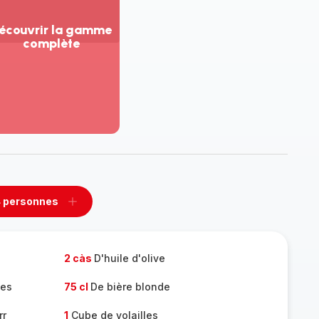
écouvrir la gamme
complète
ir
us...
couvrir
amme
mplète
 personnes
rimer
Ajouter
sonnes
personnes
2 càs
D'huile d'olive
ées
75 cl
De bière blonde
rr
1
Cube de volailles