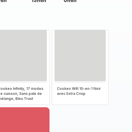
min
15min
0min
ookeo Infinity, 17 modes
Cookeo Wifi 10-en-1 Noir
e cuisson, Sans pale de
avec Extra Crisp
élange, Bleu Trust