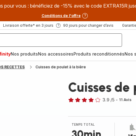
s pour vous : bénéficiez de -15% avec le code EXTRA15R jus
Conditions de l'offre
Livraison offerte* en 3 jours
90 jours pour changer d’avis
Garantie
inity
Nos produits
Nos accessoires
Produits reconditionnés
Nos s
OS RECETTES
Cuisses de poulet à la bière
Cuisses de 
3.9
/5
-
11 Avis
ratings.3.9
TEMPS TOTAL
30min