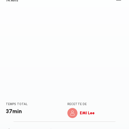
ratings.4.4
14 Avis
TEMPS TOTAL
RECETTE DE
37min
EMI Lee