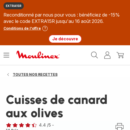
EXTRA15R
Reconditionné par nous pour vous : bénéficiez de -15%
avec le code EXTRA15R jusqu'au 16 août 2026.
Conditions de l'offre
Je découvre
Accueil
Ouvrir
Mon
Mon
Moulinex
le
compte
panie
menu
TOUTES NOS RECETTES
Cuisses de canard
aux olives
4.4
/5
-