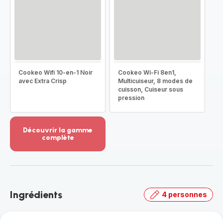
Cookeo Wifi 10-en-1 Noir
Cookeo Wi-Fi 8en1,
avec Extra Crisp
Multicuiseur, 8 modes de
cuisson, Cuiseur sous
pression
Découvrir la gamme
complète
Voir
plus...
-
Découvrir
la
Ingrédients
4 personnes
gamme
complète
-