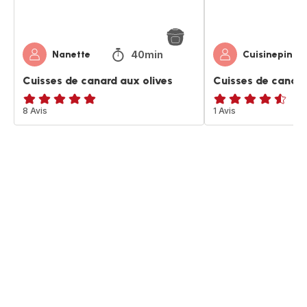
40min
Nanette
Cuisinepinup
Cuisses de canard aux olives
Cuisses de canar
Avis
8 Avis
ratings.4.5
1 Avis
5
étoiles
(moyenne)