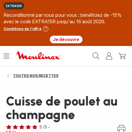
EXTRA15R
Reconditionné par nous pour vous : bénéficiez de -15%
avec le code EXTRA15R jusqu'au 16 août 2026.
Conditions de l'offre
Je découvre
Accueil
Ouvrir
Mon
Mon
Moulinex
le
compte
panie
menu
TOUTES NOS RECETTES
Cuisse de poulet au
champagne
5
/5
-