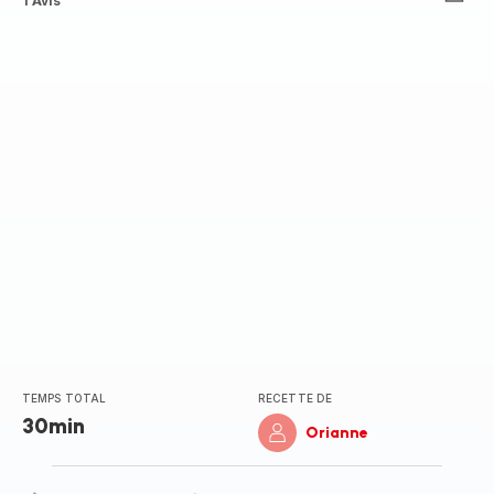
Avis
1 Avis
5
étoiles
(moyenne)
TEMPS TOTAL
RECETTE DE
30min
Orianne