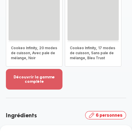
Cookeo Infinity, 20 modes
Cookeo Infinity, 17 modes
de cuisson, Avec pale de
de cuisson, Sans pale de
mélange, Noir
mélange, Bleu Trust
Découvrir la gamme
complète
Voir
plus...
-
Découvrir
la
Ingrédients
6 personnes
gamme
complète
-