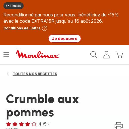
EXTRA15R
Reconditionné par nous pour vous : bénéficiez de -15%
avec le code EXTRA15R jusqu'au 16 août 2026.
Conditions de l'offre
Je découvre
Accueil
Ouvrir
Mon
Mon
Moulinex
le
compte
panie
menu
TOUTES NOS RECETTES
Crumble aux
pommes
4
/5
-