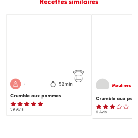
Recettes similaires
Crumble
Crumble
aux
aux
pommes
pommes
52min
-
Moulinex
Crumble aux pommes
Crumble aux po
ratings.4.8
59 Avis
Avis
6 Avis
3
étoiles
(moyenne)