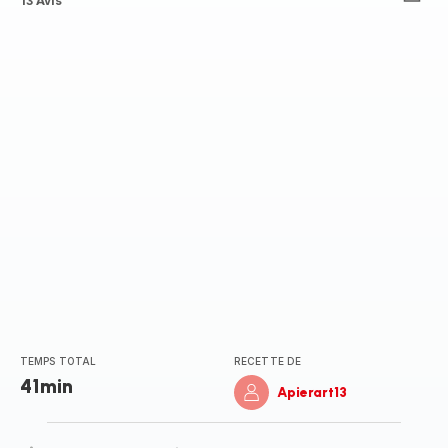
Avis
13 Avis
4
étoiles
(moyenne)
TEMPS TOTAL
RECETTE DE
41min
Apierart13