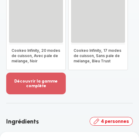
Cookeo Infinity, 20 modes
Cookeo Infinity, 17 modes
de cuisson, Avec pale de
de cuisson, Sans pale de
mélange, Noir
mélange, Bleu Trust
Découvrir la gamme
complète
Voir
plus...
-
Découvrir
la
Ingrédients
4 personnes
gamme
complète
-