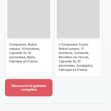
Companion, Robot
I-Companion Touch,
cuiseur, 14 fonctions,
Robot cuiseur, 17
Capacité XL 10
fonctions, Connecté,
personnes, Blanc,
Recettes sur l’écran,
Fabriqué en France
Capacité XL 10
personnes, Eucalyptus,
Fabriqué en France
Découvrir la gamme
complète
Voir
plus...
-
Découvrir