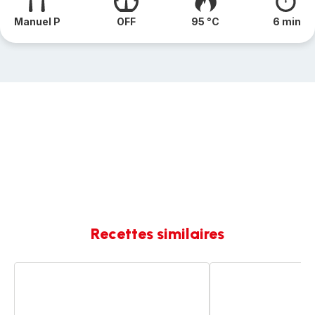
Manuel P
OFF
95 °C
6 min
Recettes similaires
Crépinettes
Crepinettes
aux
et
tomates
ses
légumes