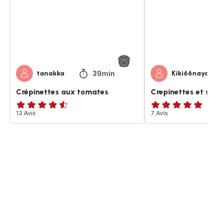
39min
tanakka
Kiki66naya
Crépinettes aux tomates
Crepinettes et se
ratings.4.5
13 Avis
Avis
7 Avis
5
étoiles
(moyenne)