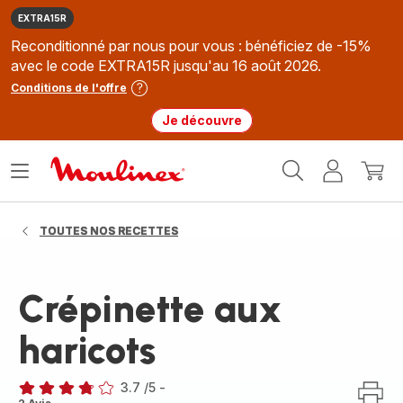
EXTRA15R
Reconditionné par nous pour vous : bénéficiez de -15%
avec le code EXTRA15R jusqu'au 16 août 2026.
Conditions de l'offre
Je découvre
Accueil
Ouvrir
Mon
Mon
Moulinex
le
compte
panie
menu
TOUTES NOS RECETTES
Crépinette aux
haricots
3.7
/5
-