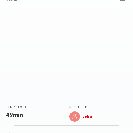
ratings.3.7
2 Avis
TEMPS TOTAL
RECETTE DE
49min
celia