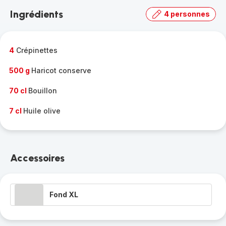
la
Ingrédients
4 personnes
gamme
complète
-
4
Crépinettes
500 g
Haricot conserve
70 cl
Bouillon
7 cl
Huile olive
Accessoires
Fond XL