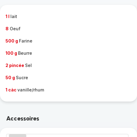
complète
-
1 l
lait
8
Oeuf
500 g
Farine
100 g
Beurre
2 pincée
Sel
50 g
Sucre
1 càc
vanille/rhum
Accessoires