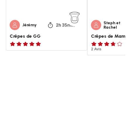
Steph et
2h 35min
Jérémy
Rachel
Crêpes de GG
Crêpes de Mamie
ratings.NaN
ratings.3.7
2 Avis