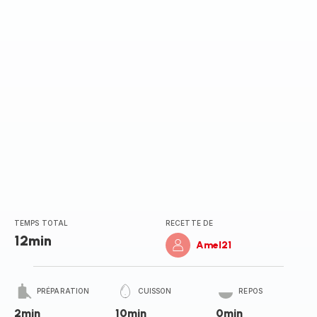
(moyenne)
TEMPS TOTAL
RECETTE DE
12min
Amel21
PRÉPARATION
CUISSON
REPOS
2min
10min
0min