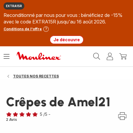
EXTRA15R
Reconditionné par nous pour vous : bénéficiez de -15%
avec le code EXTRA15R jusqu'au 16 août 2026.
Conditions de l'offre
Je découvre
Accueil
Ouvrir
Mon
Mon
Moulinex
le
compte
panie
menu
TOUTES NOS RECETTES
Crêpes de Amel21
5
/5
-
Avis
2 Avis
5
étoiles