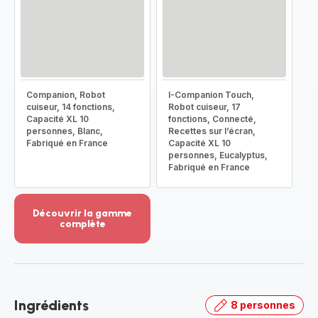
Companion, Robot
I-Companion Touch,
cuiseur, 14 fonctions,
Robot cuiseur, 17
Capacité XL 10
fonctions, Connecté,
personnes, Blanc,
Recettes sur l’écran,
Fabriqué en France
Capacité XL 10
personnes, Eucalyptus,
Fabriqué en France
Découvrir la gamme
complète
Voir
plus...
-
Découvrir
la
Ingrédients
8 personnes
gamme