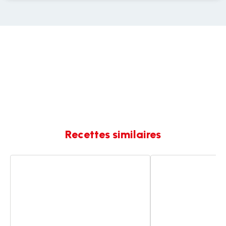
Recettes similaires
Crêpes
Crêpes
de
de
GG
Mamie