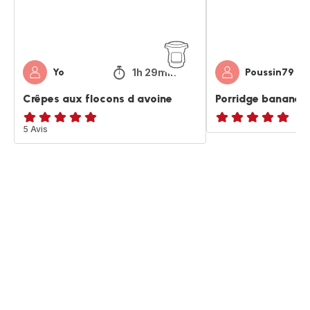
1h 29min
Yo
Poussin79
Crêpes aux flocons d avoine
Porridge banane 
Avis
5 Avis
ratings.NaN
5
étoiles
(moyenne)