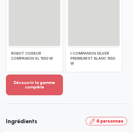
ROBOT CUISEUR
I-COMPANION SILVER
COMPANION XL 1550 W
PREMIUM ET BLANC 1550
W
Découvrir la gamme
complète
Voir
plus...
-
Découvrir
la
Ingrédients
6 personnes
gamme
complète