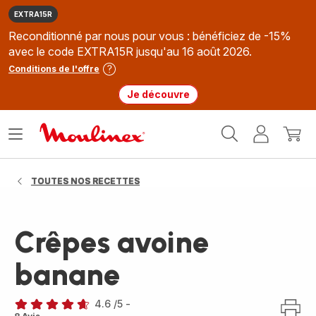
EXTRA15R
Reconditionné par nous pour vous : bénéficiez de -15%
avec le code EXTRA15R jusqu'au 16 août 2026.
Conditions de l'offre
Je découvre
Accueil
Ouvrir
Mon
Mon
Moulinex
le
compte
panie
menu
TOUTES NOS RECETTES
Crêpes avoine
banane
4.6
/5
-