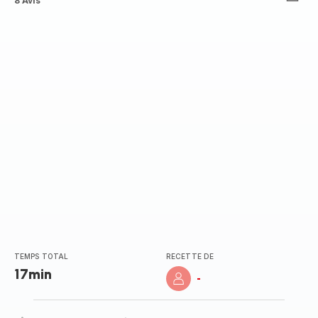
ratings.4.6
8 Avis
TEMPS TOTAL
RECETTE DE
17min
-