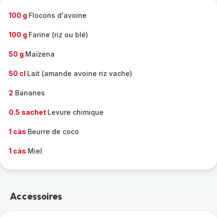
-
100 g
Flocons d'avoine
100 g
Farine (riz ou blé)
50 g
Maïzena
50 cl
Lait (amande avoine riz vache)
2
Bananes
0.5 sachet
Levure chimique
1 càs
Beurre de coco
1 càs
Miel
Accessoires