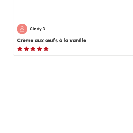
Cindy D.
Crème aux œufs à la vanille
Avis
5
étoiles
(moyenne)