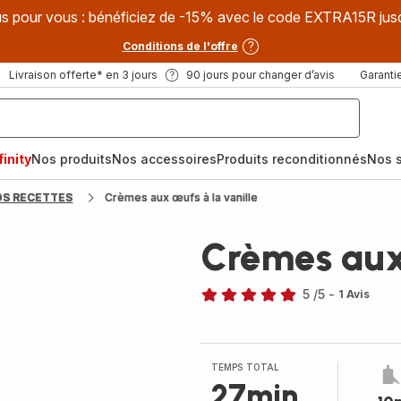
s pour vous : bénéficiez de -15% avec le code EXTRA15R jus
Conditions de l'offre
Livraison offerte* en 3 jours
90 jours pour changer d’avis
Garantie
inity
Nos produits
Nos accessoires
Produits reconditionnés
Nos s
OS RECETTES
Crèmes aux œufs à la vanille
Crèmes aux 
5
/5
-
1 Avis
Avis
5
étoiles
(moyenne)
TEMPS TOTAL
27min