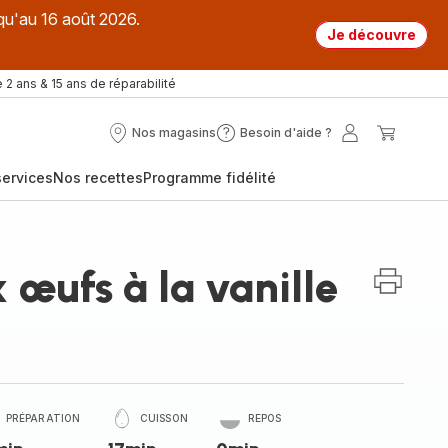
qu'au 16 août 2026.
Je découvre
 2 ans & 15 ans de réparabilité
Nos magasins
Besoin d'aide ?
Nos
Besoin
Mon
Mon
magasins
d'aide
compte
panier
ervices
Nos recettes
Programme fidélité
?
œufs à la vanille
PRÉPARATION
CUISSON
REPOS