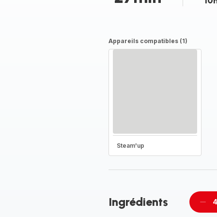
10
Appareils compatibles (1)
Steam'up
Ingrédients
4
Supp
per