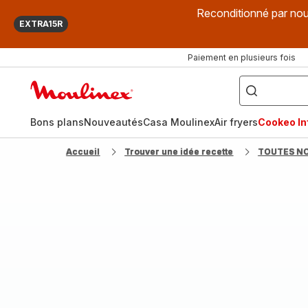
Reconditionné par nou
EXTRA15R
Paiement en plusieurs fois
["Que
recherchez-
Accueil
vous
?",
Moulinex
"Cookeo",
"Air
fryer",
Bons plans
Nouveautés
Casa Moulinex
Air fryers
Cookeo Inf
"Companion"]
Accueil
Trouver une idée recette
TOUTES N