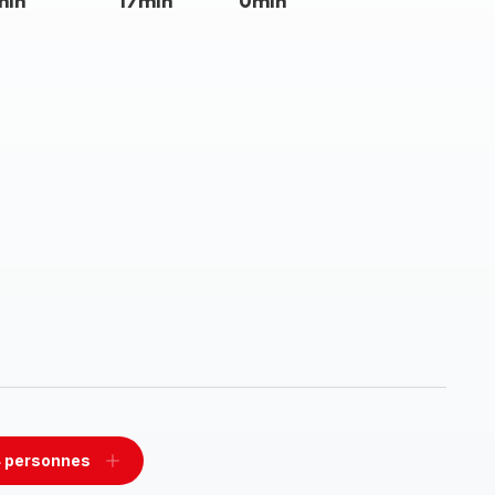
min
17min
0min
 personnes
rimer
Ajouter
sonnes
personnes