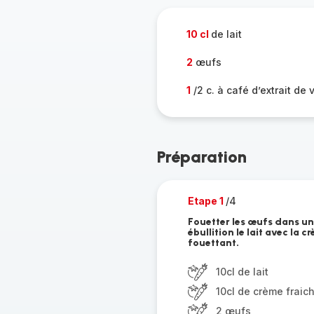
10 cl
de lait
2
œufs
1
/2 c. à café d’extrait de 
Préparation
Etape 1
/4
Fouetter les œufs dans un 
ébullition le lait avec la c
fouettant.
10cl de lait
10cl de crème fraich
2 œufs