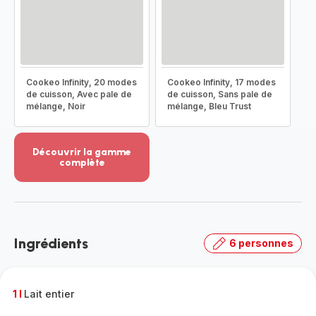
Cookeo Infinity, 20 modes
Cookeo Infinity, 17 modes
de cuisson, Avec pale de
de cuisson, Sans pale de
mélange, Noir
mélange, Bleu Trust
Découvrir la gamme
complète
Voir
plus...
-
Découvrir
la
Ingrédients
6 personnes
gamme
complète
-
1 l
Lait entier