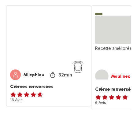
Crèmes
Crème
renversées
renversée
gourmande
Recette améliorée
32min
Mllephlou
Moulinex
Crèmes renversées
Crème renversée
ratings.4.6
16 Avis
ratings.4.9
6 Avis