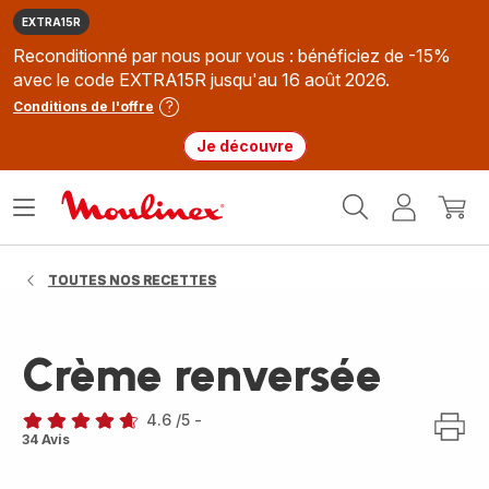
EXTRA15R
Reconditionné par nous pour vous : bénéficiez de -15%
avec le code EXTRA15R jusqu'au 16 août 2026.
Conditions de l'offre
Je découvre
Accueil
Ouvrir
Mon
Mon
Moulinex
le
compte
panie
menu
TOUTES NOS RECETTES
Crème renversée
4.6
/5
-
ratings.4.6
34 Avis