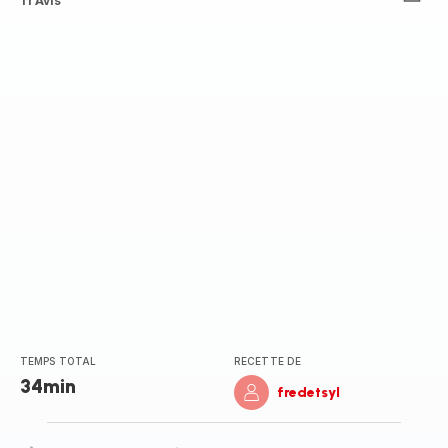
ratings.4.3
11 Avis
TEMPS TOTAL
RECETTE DE
34min
fredetsyl