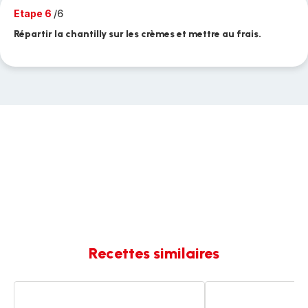
Etape 6
/6
Répartir la chantilly sur les crèmes et mettre au frais.
Recettes similaires
Crème
Crème
dessert
dessert