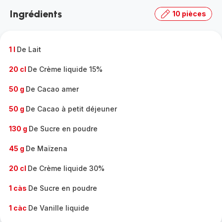
la
Ingrédients
10 pièces
gamme
complète
-
1 l
De Lait
20 cl
De Crème liquide 15%
50 g
De Cacao amer
50 g
De Cacao à petit déjeuner
130 g
De Sucre en poudre
45 g
De Maïzena
20 cl
De Crème liquide 30%
1 càs
De Sucre en poudre
1 càc
De Vanille liquide