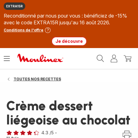
EXTRA15R
Reconditionné par nous pour vous : bénéficiez de -15%
avec le code EXTRA15R jusqu'au 16 août 2026.
Conditions de l'offre
Je découvre
Accueil
Ouvrir
Mon
Mon
Moulinex
le
compte
panie
menu
TOUTES NOS RECETTES
Crème dessert
liégeoise au chocolat
4.3
/5
-