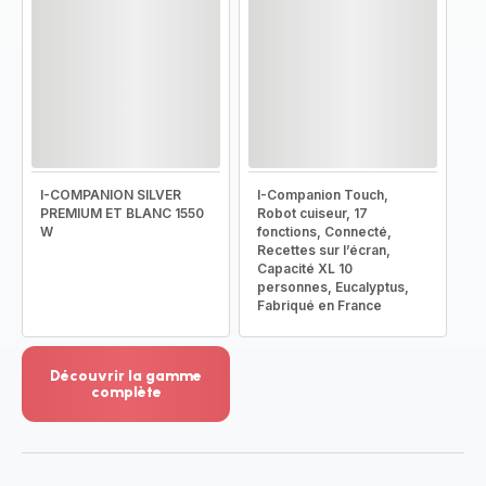
I-COMPANION SILVER
I-Companion Touch,
PREMIUM ET BLANC 1550
Robot cuiseur, 17
W
fonctions, Connecté,
Recettes sur l’écran,
Capacité XL 10
personnes, Eucalyptus,
Fabriqué en France
Découvrir la gamme
complète
Voir
plus...
-
Découvrir