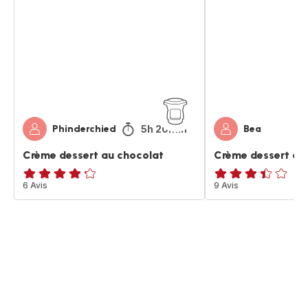
au
au
chocolat
chocolat
5h 20min
Phinderchied
Bea
Crème dessert au chocolat
Crème dessert au
ratings.4.2
6 Avis
ratings.3.4
9 Avis