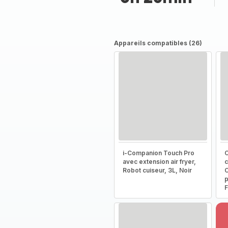
Appareils compatibles (26)
i-Companion Touch Pro
C
avec extension air fryer,
c
Robot cuiseur, 3L, Noir
C
p
F