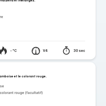
la maïzena et mélangez.
re
- °C
V4
30 sec
amboise et le colorant rouge.
ise
olorant rouge (facultatif)