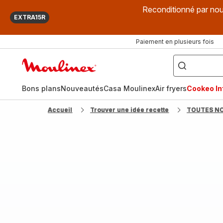
Reconditionné par nou
EXTRA15R
Paiement en plusieurs fois
["Que
recherchez-
Accueil
vous
?",
Moulinex
"Cookeo",
"Air
fryer",
Bons plans
Nouveautés
Casa Moulinex
Air fryers
Cookeo Inf
"Companion"]
Accueil
Trouver une idée recette
TOUTES N