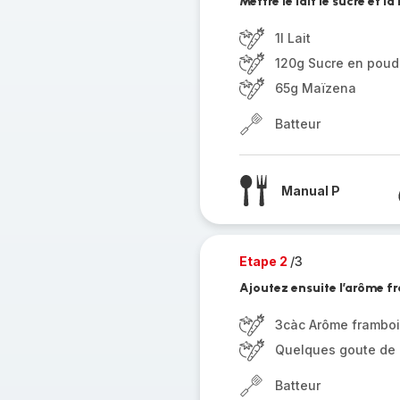
Mettre le lait le sucre et 
1l Lait
120g Sucre en poud
65g Maïzena
Batteur
Manual P
Etape 2
/3
Ajoutez ensuite l’arôme fr
3càc Arôme frambo
Quelques goute de c
Batteur