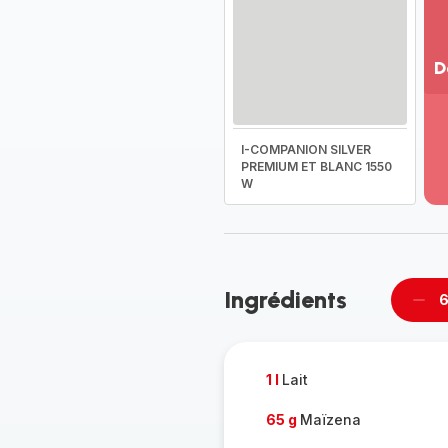
D
Vo
pl
-
I-COMPANION SILVER
Dé
PREMIUM ET BLANC 1550
W
la
g
co
-
Ingrédients
6
Supp
per
1 l
Lait
65 g
Maïzena