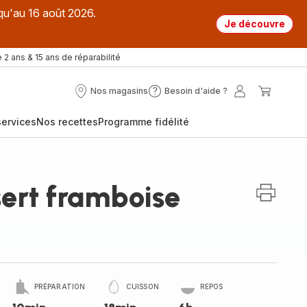
qu'au 16 août 2026.
Je découvre
 2 ans & 15 ans de réparabilité
Nos magasins
Besoin d'aide ?
Nos
Besoin
Mon
Mon
magasins
d'aide
compte
panier
ervices
Nos recettes
Programme fidélité
?
ert framboise
PRÉPARATION
CUISSON
REPOS