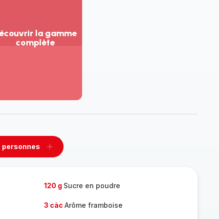
écouvrir la gamme
complète
ir
us...
couvrir
amme
mplète
 personnes
rimer
Ajouter
sonnes
personnes
120 g
Sucre en poudre
3 càc
Arôme framboise