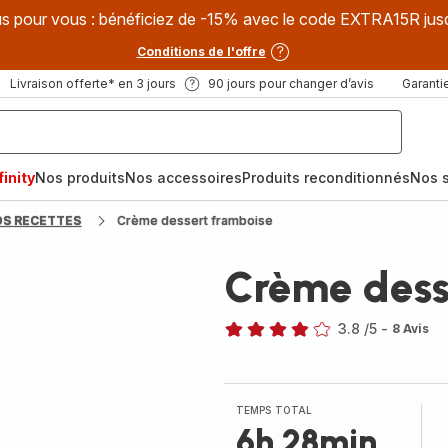
s pour vous : bénéficiez de -15% avec le code EXTRA15R jus
Conditions de l'offre
Livraison offerte* en 3 jours
90 jours pour changer d’avis
Garantie
inity
Nos produits
Nos accessoires
Produits reconditionnés
Nos s
OS RECETTES
Crème dessert framboise
Crème dess
3.8
/5
-
8 Avis
ratings.3.8
TEMPS TOTAL
6h 28min