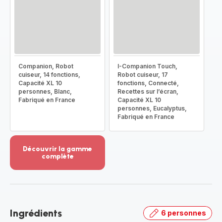
Companion, Robot
I-Companion Touch,
cuiseur, 14 fonctions,
Robot cuiseur, 17
Capacité XL 10
fonctions, Connecté,
personnes, Blanc,
Recettes sur l’écran,
Fabriqué en France
Capacité XL 10
personnes, Eucalyptus,
Fabriqué en France
Découvrir la gamme
complète
Voir
plus...
-
Découvrir
la
Ingrédients
6 personnes
gamme