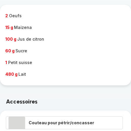
complète
-
2
Oeufs
15 g
Maïzena
100 g
Jus de citron
60 g
Sucre
1
Petit suisse
480 g
Lait
Accessoires
Couteau pour pétrir/concasser