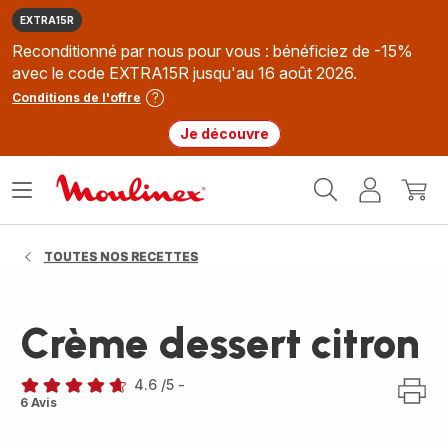
EXTRA15R
Reconditionné par nous pour vous : bénéficiez de -15%
avec le code EXTRA15R jusqu'au 16 août 2026.
Conditions de l'offre
Je découvre
Accueil
Ouvrir
Mon
Mon
Moulinex
le
compte
panie
menu
TOUTES NOS RECETTES
Crème dessert citron
4.6
/5
-
ratings.4.6
6 Avis