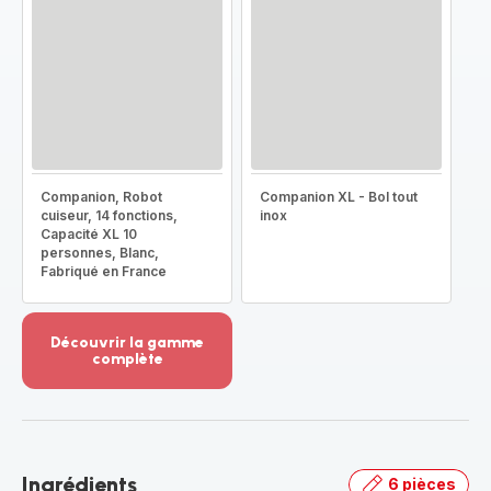
Companion, Robot
Companion XL - Bol tout
cuiseur, 14 fonctions,
inox
Capacité XL 10
personnes, Blanc,
Fabriqué en France
Découvrir la gamme
complète
Voir
plus...
-
Découvrir
la
Ingrédients
6 pièces
gamme