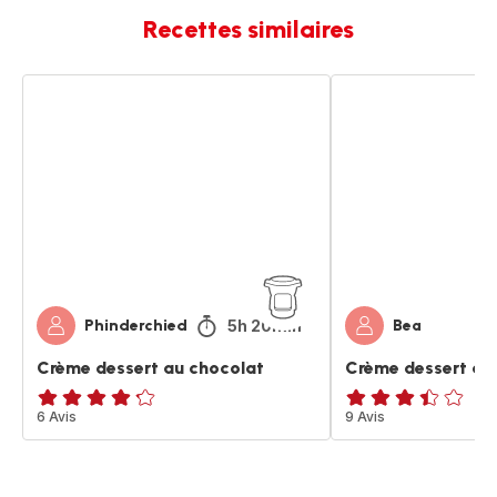
Recettes similaires
Crème
Crème
dessert
dessert
au
au
chocolat
chocolat
5h 20min
Phinderchied
Bea
Crème dessert au chocolat
Crème dessert au
ratings.4.2
6 Avis
ratings.3.4
9 Avis