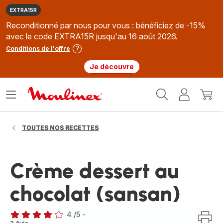
EXTRA15R
Reconditionné par nous pour vous : bénéficiez de -15%
avec le code EXTRA15R jusqu'au 16 août 2026.
Conditions de l'offre
Je découvre
Accueil
Ouvrir
Mon
Mon
Moulinex
le
compte
panie
menu
TOUTES NOS RECETTES
Crème dessert au
chocolat (sansan)
4
/5
-