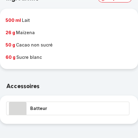
complète
-
500 ml
Lait
26 g
Maïzena
50 g
Cacao non sucré
60 g
Sucre blanc
Accessoires
Batteur