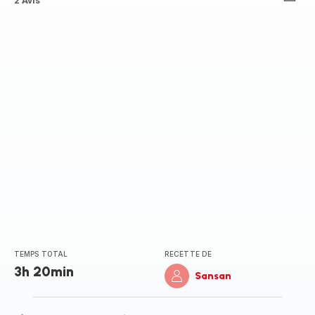
Avis
2 Avis
4
étoiles
(moyenne)
TEMPS TOTAL
RECETTE DE
3h 20min
Sansan