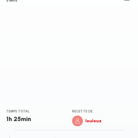
ratings.2.5
3 Avis
TEMPS TOTAL
RECETTE DE
1h 25min
louloux