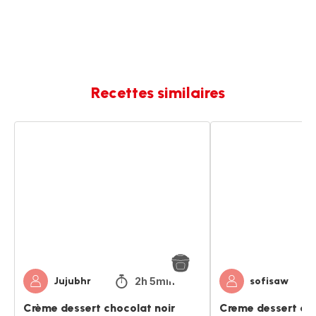
Recettes similaires
Crème
Creme
dessert
dessert
chocolat
chocolat
noir
noir
2h 5min
Jujubhr
sofisaw
Crème dessert chocolat noir
Creme dessert cho