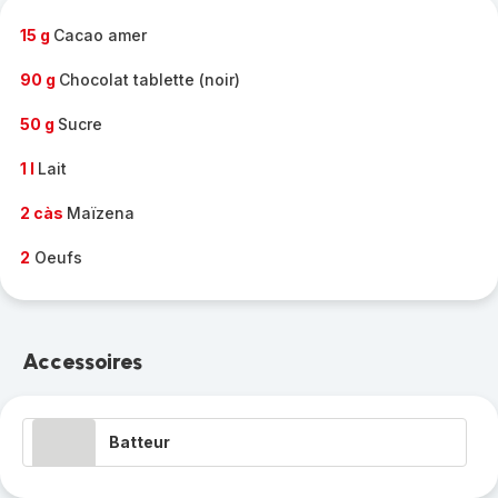
-
15 g
Cacao amer
90 g
Chocolat tablette (noir)
50 g
Sucre
1 l
Lait
2 càs
Maïzena
2
Oeufs
Accessoires
Batteur