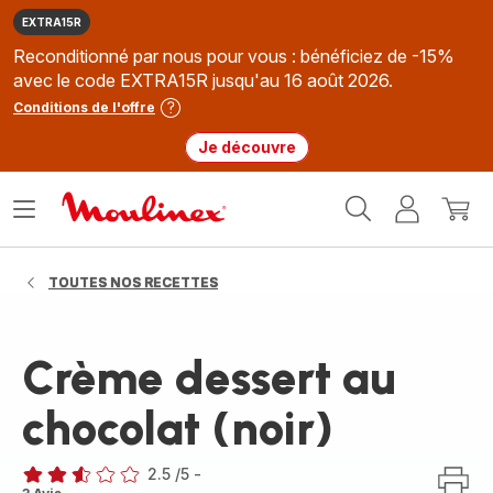
EXTRA15R
Reconditionné par nous pour vous : bénéficiez de -15%
avec le code EXTRA15R jusqu'au 16 août 2026.
Conditions de l'offre
Je découvre
Accueil
Ouvrir
Mon
Mon
Moulinex
le
compte
panie
menu
TOUTES NOS RECETTES
Crème dessert au
chocolat (noir)
2.5
/5
-