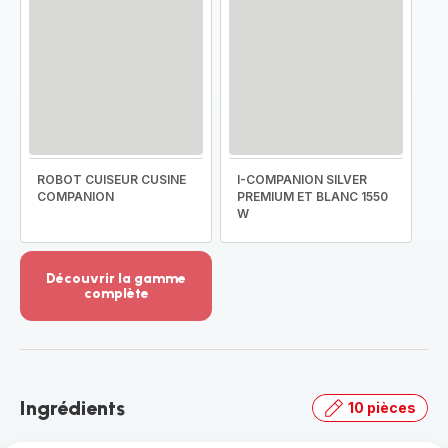
ROBOT CUISEUR CUSINE
I-COMPANION SILVER
COMPANION
PREMIUM ET BLANC 1550
W
Découvrir la gamme
complète
Voir
plus...
-
Découvrir
la
Ingrédients
10 pièces
gamme
complète