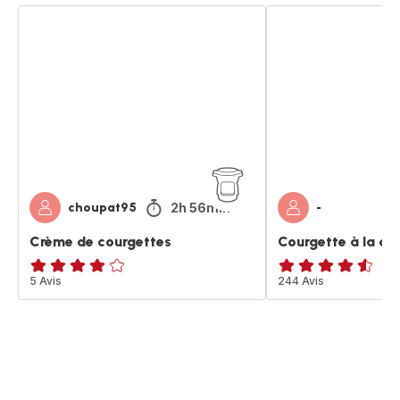
Crème
Courgette
de
à
courgettes
la
creme
2h 56min
choupat95
-
Crème de courgettes
Courgette à la cr
Avis
5 Avis
ratings.4.5
244 Avis
4
étoiles
(moyenne)