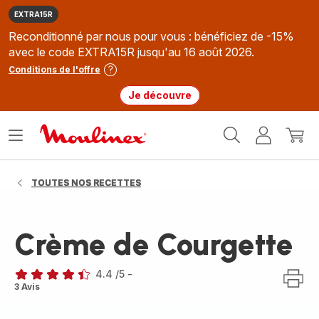
EXTRA15R
Reconditionné par nous pour vous : bénéficiez de -15%
avec le code EXTRA15R jusqu'au 16 août 2026.
Conditions de l'offre
Je découvre
Accueil
Ouvrir
Mon
Mon
Moulinex
le
compte
panie
menu
TOUTES NOS RECETTES
Crème de Courgette
4.4
/5
-
ratings.4.4
3 Avis