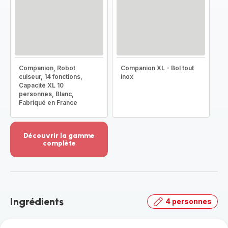
Companion, Robot
Companion XL - Bol tout
cuiseur, 14 fonctions,
inox
Capacité XL 10
personnes, Blanc,
Fabriqué en France
Découvrir la gamme
complète
Voir
plus...
-
Découvrir
la
Ingrédients
4 personnes
gamme
complète
-