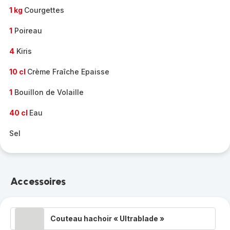
1 kg
Courgettes
1
Poireau
4
Kiris
10 cl
Crème Fraîche Epaisse
1
Bouillon de Volaille
40 cl
Eau
Sel
Accessoires
Couteau hachoir « Ultrablade »