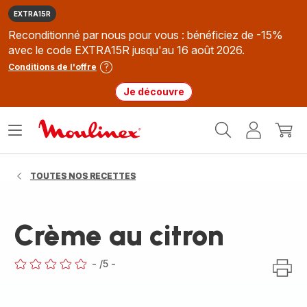
EXTRA15R
Reconditionné par nous pour vous : bénéficiez de -15%
avec le code EXTRA15R jusqu'au 16 août 2026.
Conditions de l'offre
Je découvre
Accueil
Ouvrir
Mon
Mon
Moulinex
le
compte
panie
menu
TOUTES NOS RECETTES
Crème au citron
-
/5
-
ratings.0