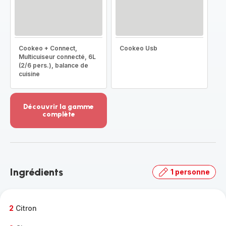
Cookeo + Connect,
Cookeo Usb
Multicuiseur connecté, 6L
(2/6 pers.), balance de
cuisine
Découvrir la gamme
complète
Voir
plus...
-
Découvrir
la
Ingrédients
1 personne
gamme
complète
-
2
Citron