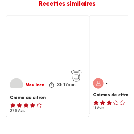
Recettes similaires
Crème
Crèmes
au
de
citron
citron
-
3h 17min
Moulinex
Crèmes de citron
Crème au citron
Avis
11 Avis
ratings.4.2
276 Avis
3
étoiles
(moyenne)