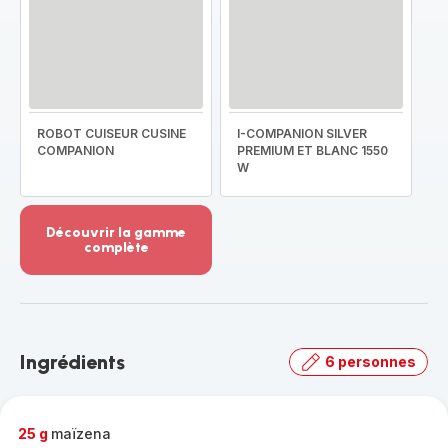
ROBOT CUISEUR CUSINE
I-COMPANION SILVER
COMPANION
PREMIUM ET BLANC 1550
W
Découvrir la gamme
complète
Voir
plus...
-
Découvrir
la
Ingrédients
6 personnes
gamme
complète
-
25 g
maïzena