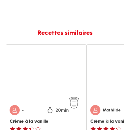
Recettes similaires
Crème
Crème
à
à
la
la
vanille
vanille
20min
-
Mathilde
Crème à la vanille
Crème à la vanille