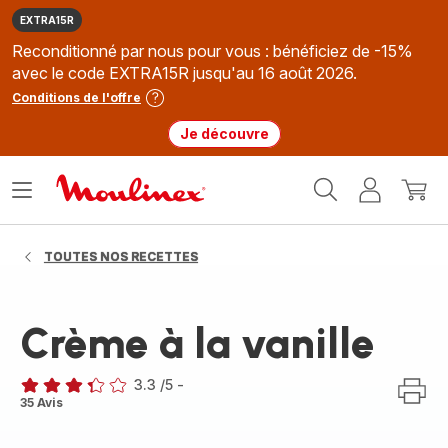
EXTRA15R
Reconditionné par nous pour vous : bénéficiez de -15%
avec le code EXTRA15R jusqu'au 16 août 2026.
Conditions de l'offre
Je découvre
Accueil
Ouvrir
Mon
Mon
Moulinex
le
compte
panie
menu
TOUTES NOS RECETTES
Crème à la vanille
3.3
/5
-
ratings.3.3
35 Avis