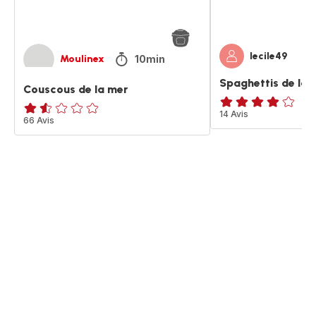
lecile49
10min
Moulinex
Spaghettis de la 
Couscous de la mer
Avis
14 Avis
ratings.1.5
66 Avis
4
étoiles
(moyenne)