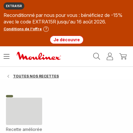
EXTRA15R
Reconditionné par nous pour vous : bénéficiez de -15%
avec le code EXTRA15R jusqu'au 16 août 2026.
Conditions de l'offre
Je découvre
Accueil
Ouvrir
Mon
Mon
Moulinex
le
compte
panie
menu
TOUTES NOS RECETTES
Recette améliorée