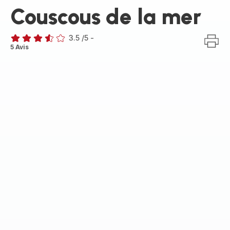
Couscous de la mer
3.5
/5
-
ratings.3.5
5 Avis