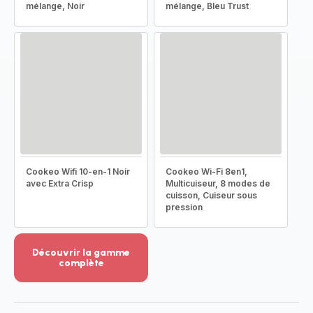
mélange, Noir
mélange, Bleu Trust
Cookeo Wifi 10-en-1 Noir
Cookeo Wi-Fi 8en1,
avec Extra Crisp
Multicuiseur, 8 modes de
cuisson, Cuiseur sous
pression
Découvrir la gamme
complète
Voir
plus...
-