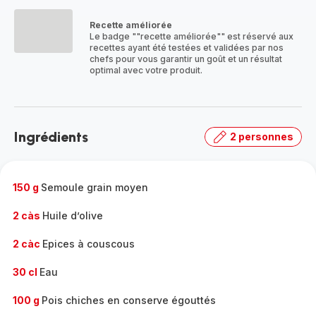
Découvrir
la
Recette améliorée
gamme
Le badge ""recette améliorée"" est réservé aux
complète
recettes ayant été testées et validées par nos
-
chefs pour vous garantir un goût et un résultat
optimal avec votre produit.
Ingrédients
2 personnes
150 g
Semoule grain moyen
2 càs
Huile d’olive
2 càc
Epices à couscous
30 cl
Eau
100 g
Pois chiches en conserve égouttés