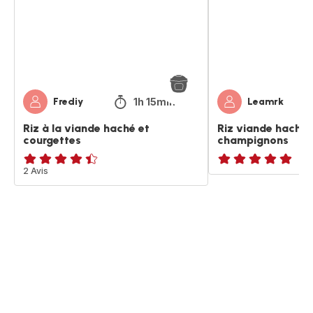
haché
champignons
et
courgettes
1h 15min
Frediy
Leamrk
Riz à la viande haché et
Riz viande haché 
courgettes
champignons
ratings.4.4
2 Avis
ratings.NaN