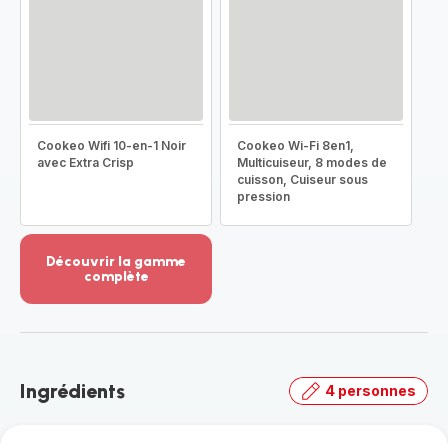
Cookeo Wifi 10-en-1 Noir
Cookeo Wi-Fi 8en1,
avec Extra Crisp
Multicuiseur, 8 modes de
cuisson, Cuiseur sous
pression
Découvrir la gamme
complète
Voir
plus...
-
Découvrir
la
Ingrédients
4 personnes
gamme
complète
-