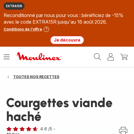
EXTRA15R
Reconditionné par nous pour vous : bénéficiez de -15%
avec le code EXTRA15R jusqu'au 16 août 2026.
Conditions de l'offre
Je découvre
Accueil
Ouvrir
Mon
Mon
Moulinex
le
compte
panie
menu
TOUTES NOS RECETTES
Courgettes viande
haché
4.6
/5
-