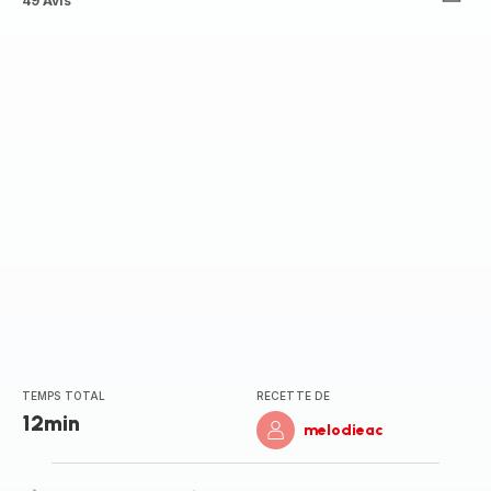
ratings.4.6
49 Avis
TEMPS TOTAL
RECETTE DE
12min
melodieac