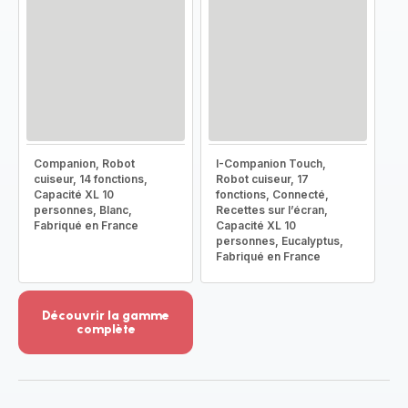
Companion, Robot
I-Companion Touch,
cuiseur, 14 fonctions,
Robot cuiseur, 17
Capacité XL 10
fonctions, Connecté,
personnes, Blanc,
Recettes sur l’écran,
Fabriqué en France
Capacité XL 10
personnes, Eucalyptus,
Fabriqué en France
Découvrir la gamme
complète
Voir
plus...
-
Découvrir