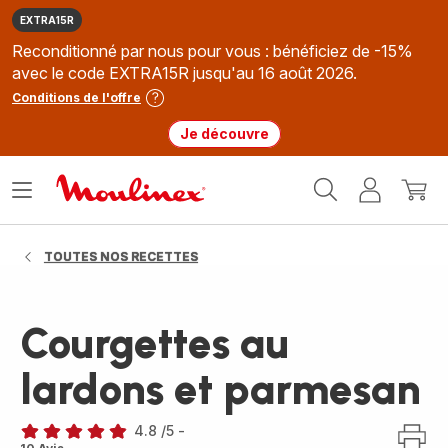
EXTRA15R
Reconditionné par nous pour vous : bénéficiez de -15%
avec le code EXTRA15R jusqu'au 16 août 2026.
Conditions de l'offre
Je découvre
Accueil
Ouvrir
Mon
Mon
Moulinex
le
compte
panie
menu
TOUTES NOS RECETTES
Courgettes au
lardons et parmesan
4.8
/5
-