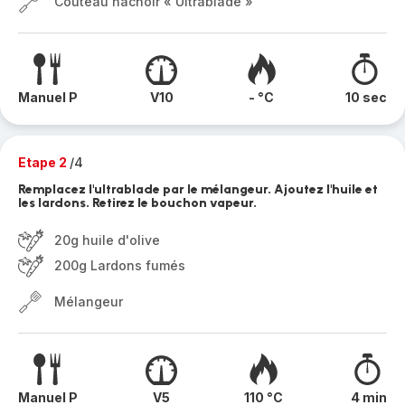
Couteau hachoir « Ultrablade »
Manuel P
V10
- °C
10 sec
Etape 2
/4
Remplacez l'ultrablade par le mélangeur. Ajoutez l'huile et
les lardons. Retirez le bouchon vapeur.
20g huile d'olive
200g Lardons fumés
Mélangeur
Manuel P
V5
110 °C
4 min