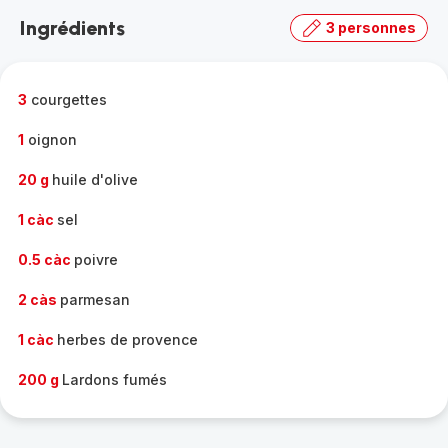
la
Ingrédients
3 personnes
gamme
complète
-
3
courgettes
1
oignon
20 g
huile d'olive
1 càc
sel
0.5 càc
poivre
2 càs
parmesan
1 càc
herbes de provence
200 g
Lardons fumés