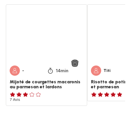
Mijoté
Risotto
de
de
courgettes
potimarron,
macaronis
lardons
au
et
parmesan
parmesan
et
lardons
14min
-
Titi
Mijoté de courgettes macaronis
Risotto de potima
au parmesan et lardons
et parmesan
Avis
7 Avis
ratings.NaN
3
étoiles
(moyenne)