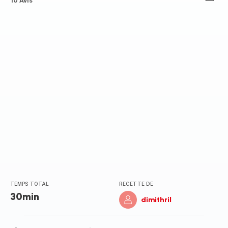
ratings.4.8
10 Avis
TEMPS TOTAL
RECETTE DE
30min
dimithril