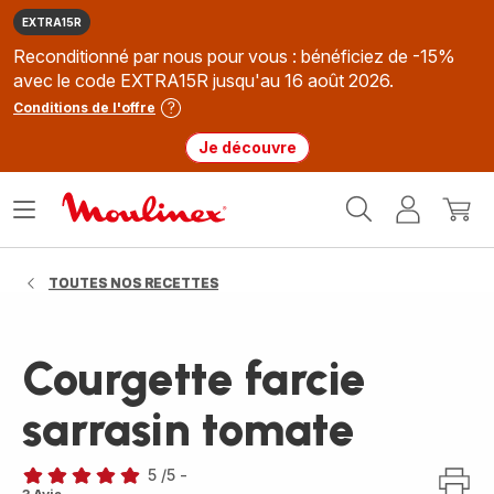
EXTRA15R
Reconditionné par nous pour vous : bénéficiez de -15%
avec le code EXTRA15R jusqu'au 16 août 2026.
Conditions de l'offre
Je découvre
Accueil
Ouvrir
Mon
Mon
Moulinex
le
compte
panie
menu
TOUTES NOS RECETTES
Courgette farcie
sarrasin tomate
5
/5
-