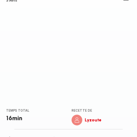
Avis
3 Avis
5
étoiles
(moyenne)
TEMPS TOTAL
RECETTE DE
16min
Lyzoute