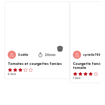
Tomates
Courgette
et
farcie
courgettes
au
farcies
thon
et
à
la
tomate
20min
Gaëlle
cyrielle783
Tomates et courgettes farcies
Courgette farcie a
tomate
ratings.3.2
6 Avis
ratings.3.7
1 Avis