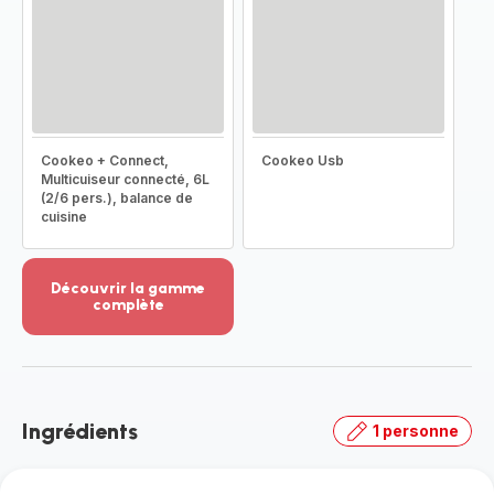
Cookeo + Connect,
Cookeo Usb
Multicuiseur connecté, 6L
(2/6 pers.), balance de
cuisine
Découvrir la gamme
complète
Voir
plus...
-
Découvrir
la
Ingrédients
1 personne
gamme
complète
-