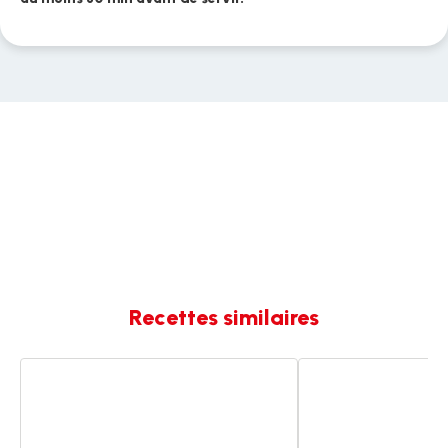
Recettes similaires
Coulis
Coulis
de
fraises
framboise
framboises