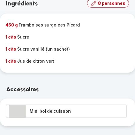
Ingrédients
8 personnes
gamme
complète
-
450 g
Framboises surgelées Picard
1 càs
Sucre
1 càs
Sucre vanillé (un sachet)
1 càs
Jus de citron vert
Accessoires
Mini bol de cuisson