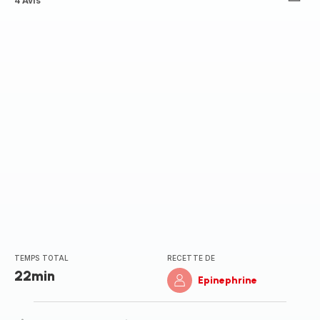
ratings.3.5
4 Avis
TEMPS TOTAL
RECETTE DE
22min
Epinephrine