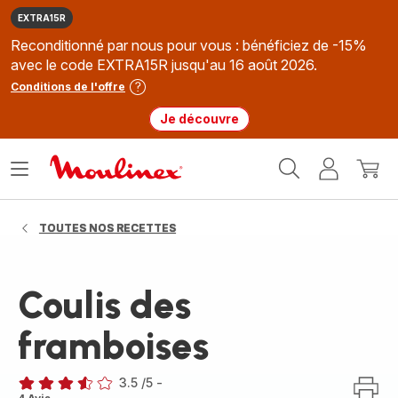
EXTRA15R
Reconditionné par nous pour vous : bénéficiez de -15%
avec le code EXTRA15R jusqu'au 16 août 2026.
Conditions de l'offre
Je découvre
Accueil
Ouvrir
Mon
Mon
Moulinex
le
compte
panie
menu
TOUTES NOS RECETTES
Coulis des
framboises
3.5
/5
-