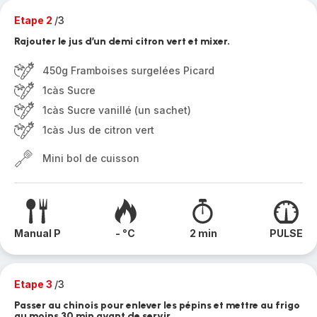
Etape 2
/3
Rajouter le jus d’un demi citron vert et mixer.
450g Framboises surgelées Picard
1càs Sucre
1càs Sucre vanillé (un sachet)
1càs Jus de citron vert
Mini bol de cuisson
Manual P
- °C
2 min
PULSE
Etape 3
/3
Passer au chinois pour enlever les pépins et mettre au frigo
au moins 30 min avant de servir.