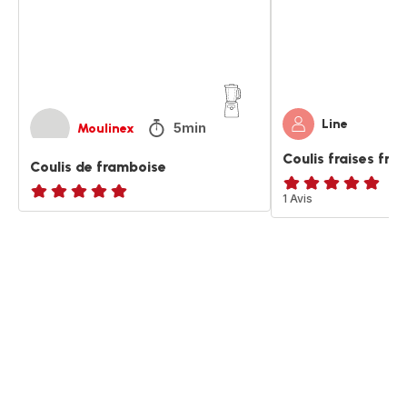
Line
5min
Moulinex
Coulis fraises fra
Coulis de framboise
Avis
1 Avis
ratings.NaN
5
étoiles
(moyenne)