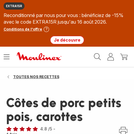
EXTRA15R
Reconditionné par nous pour vous : bénéficiez de -15%
avec le code EXTRA15R jusqu'au 16 août 2026.
Conditions de l'offre
Je découvre
Accueil
Ouvrir
Mon
Mon
Moulinex
le
compte
panie
menu
TOUTES NOS RECETTES
Côtes de porc petits
pois, carottes
4.8
/5
-