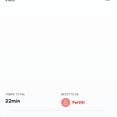
ratings.4.8
4 Avis
TEMPS TOTAL
RECETTE DE
22min
Pat051