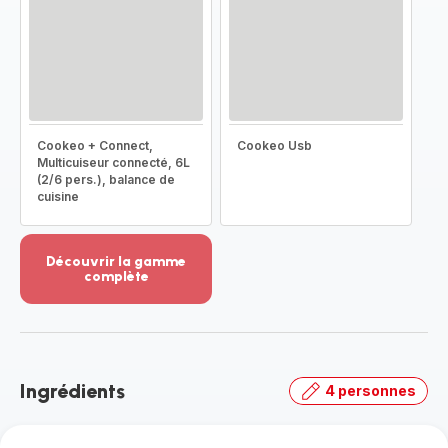
Cookeo + Connect,
Cookeo Usb
Multicuiseur connecté, 6L
(2/6 pers.), balance de
cuisine
Découvrir la gamme
complète
Voir
plus...
-
Découvrir
la
Ingrédients
4 personnes
gamme
complète
-