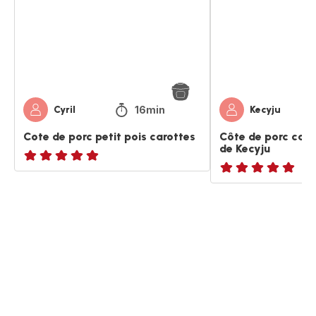
pois
petits
carottes
pois
de
Kecyju
16min
Cyril
Kecyju
Cote de porc petit pois carottes
Côte de porc caro
de Kecyju
ratings.NaN
ratings.NaN