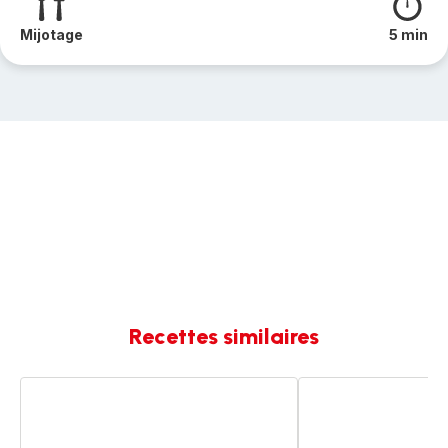
Mijotage
5 min
Recettes similaires
Cote
Côte
de
de
porc
porc
petit
carottes