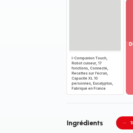
D
Vo
I-Companion Touch,
pl
Robot cuiseur, 17
-
fonctions, Connecté,
Dé
Recettes sur l’écran,
Capacité XL 10
la
personnes, Eucalyptus,
g
Fabriqué en France
co
-
Ingrédients
1
Supp
pièc