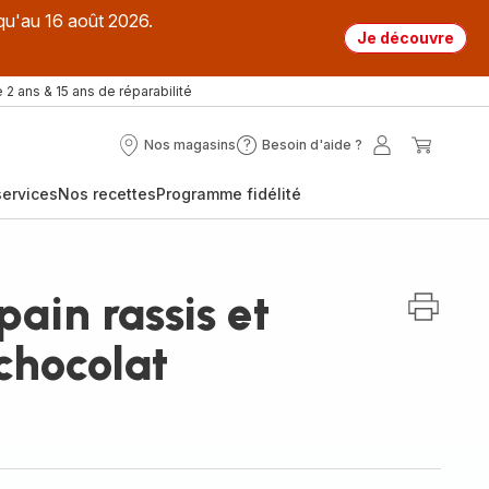
qu'au 16 août 2026.
Je découvre
 2 ans & 15 ans de réparabilité
Nos magasins
Besoin d'aide ?
Nos
Besoin
Mon
Mon
magasins
d'aide
compte
panier
ervices
Nos recettes
Programme fidélité
?
pain rassis et
chocolat