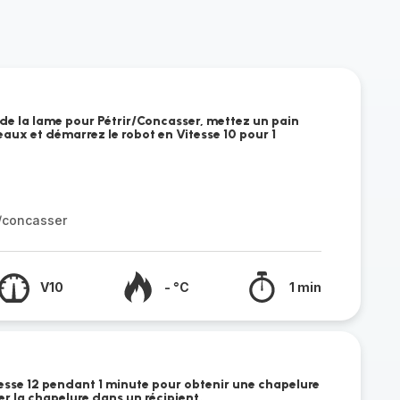
 de la lame pour Pétrir/Concasser, mettez un pain
aux et démarrez le robot en Vitesse 10 pour 1
r/concasser
V10
- °C
1 min
tesse 12 pendant 1 minute pour obtenir une chapelure
 la chapelure dans un récipient.