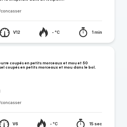
r/concasser
V12
- °C
1 min
urre coupés en petits morceaux et mou et 50
l coupés en petits morceaux et mou dans le bol.
l
r/concasser
V6
- °C
15 sec