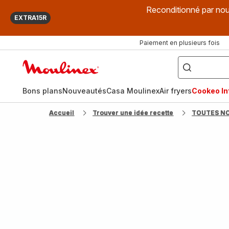
Reconditionné par nou
EXTRA15R
Paiement en plusieurs fois
["Que
recherchez-
Accueil
vous
?",
Moulinex
"Cookeo",
"Air
fryer",
Bons plans
Nouveautés
Casa Moulinex
Air fryers
Cookeo Inf
"Companion"]
Accueil
Trouver une idée recette
TOUTES N