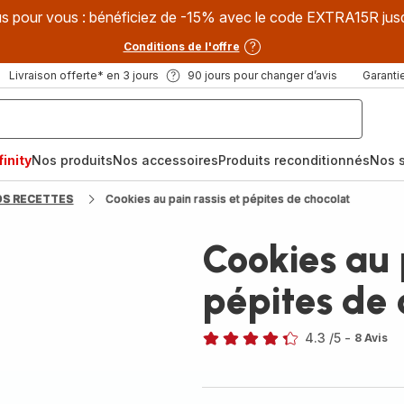
s pour vous : bénéficiez de -15% avec le code EXTRA15R jus
Conditions de l'offre
Livraison offerte* en 3 jours
90 jours pour changer d’avis
Garantie
inity
Nos produits
Nos accessoires
Produits reconditionnés
Nos s
OS RECETTES
Cookies au pain rassis et pépites de chocolat
Cookies au 
pépites de 
4.3
/5
-
8 Avis
ratings.4.3