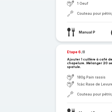
1 Oeuf
Couteau pour pétri
Manual P
Etape 6
/8
Ajouter 1 cuillère à café d
chapelure. Mélanger 20 sec
spatule.
180g Pain rassis
1càc Rase de Levur
Couteau pour pétri