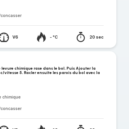
r/concasser
V6
- °C
20 sec
e levure chimique rase dans le bol. Puis Ajouter la
/vitesse 5. Racler ensuite les parois du bol avec la
e chimique
r/concasser