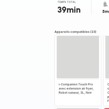
TEMPS TOTAL
39min
5m
Appareils compatibles (23)
i-Companion Touch Pro
C
avec extension air fryer,
c
Robot cuiseur, 3L, Noir
C
p
F