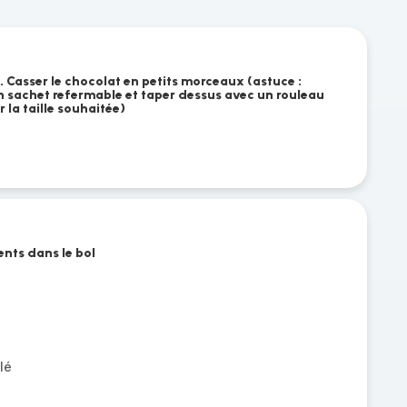
. Casser le chocolat en petits morceaux (astuce :
n sachet refermable et taper dessus avec un rouleau
r la taille souhaitée)
ents dans le bol
lé