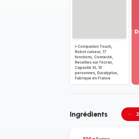
D
Vo
I-Companion Touch,
pl
Robot cuiseur, 17
-
fonctions, Connecté,
Dé
Recettes sur l’écran,
Capacité XL 10
la
personnes, Eucalyptus,
g
Fabriqué en France
co
-
Ingrédients
2
Supp
pièc
300 g
Farine