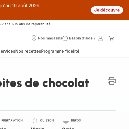
qu'au 16 août 2026.
Je découvre
 2 ans & 15 ans de réparabilité
Nos magasins
Besoin d'aide ?
Nos
Besoin
Mon
Mon
magasins
d'aide
compte
panier
ervices
Nos recettes
Programme fidélité
?
ites de chocolat
PRÉPARATION
CUISSON
REPOS