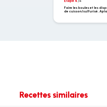
Etape 4
/4
Faire les boules et les di
de cuisson/sulfurisé. Apla
Recettes similaires