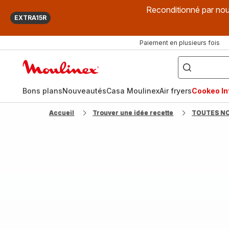
Reconditionné par nou
EXTRA15R
Paiement en plusieurs fois
["Que
recherchez-
Accueil
vous
?",
Moulinex
"Cookeo",
"Air
fryer",
Bons plans
Nouveautés
Casa Moulinex
Air fryers
Cookeo Inf
"Companion"]
Accueil
Trouver une idée recette
TOUTES N