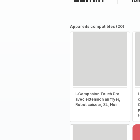
10
Appareils compatibles (20)
i-Companion Touch Pro
I
avec extension air fryer,
c
Robot cuiseur, 3L, Noir
C
p
F