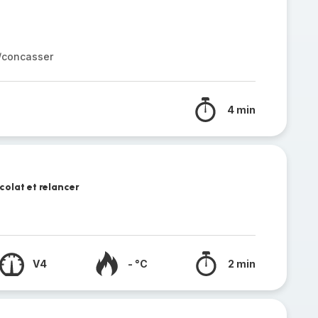
r/concasser
4 min
colat et relancer
V4
- °C
2 min