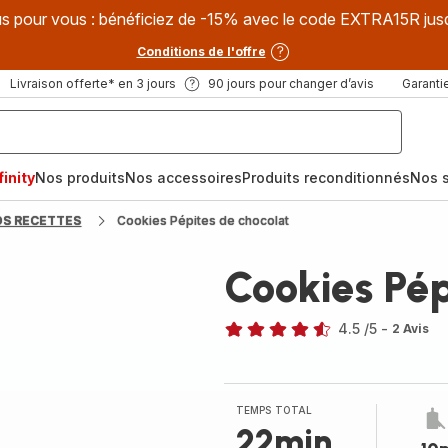
s pour vous : bénéficiez de -15% avec le code EXTRA15R jus
Conditions de l'offre
Livraison offerte* en 3 jours
90 jours pour changer d’avis
Garantie
inity
Nos produits
Nos accessoires
Produits reconditionnés
Nos s
OS RECETTES
Cookies Pépites de chocolat
Cookies Pép
4.5
/5
-
2 Avis
ratings.4.5
TEMPS TOTAL
22min