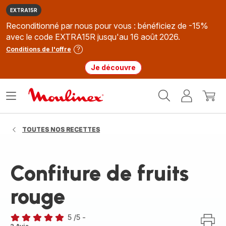
EXTRA15R
Reconditionné par nous pour vous : bénéficiez de -15%
avec le code EXTRA15R jusqu'au 16 août 2026.
Conditions de l'offre
Je découvre
Accueil
Ouvrir
Mon
Mon
Moulinex
le
compte
panie
menu
TOUTES NOS RECETTES
Confiture de fruits
rouge
5
/5
-