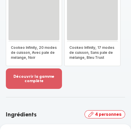
Cookeo Infinity, 20 modes
Cookeo Infinity, 17 modes
de cuisson, Avec pale de
de cuisson, Sans pale de
mélange, Noir
mélange, Bleu Trust
Découvrir la gamme
complète
Voir
plus...
-
Découvrir
la
Ingrédients
4 personnes
gamme
complète
-