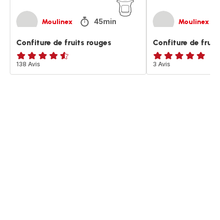
45min
Moulinex
Moulinex
Confiture de fruits rouges
Confiture de fruits
ratings.4.5
138 Avis
Avis
3 Avis
5
étoiles
(moyenne)