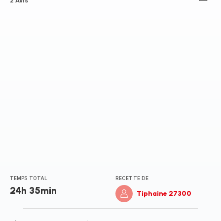
Avis
2 Avis
5
étoiles
(moyenne)
TEMPS TOTAL
RECETTE DE
24h 35min
Tiphaine 27300