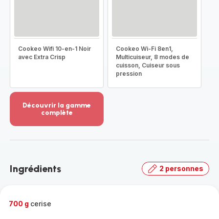
Cookeo Wifi 10-en-1 Noir
Cookeo Wi-Fi 8en1,
avec Extra Crisp
Multicuiseur, 8 modes de
cuisson, Cuiseur sous
pression
Découvrir la gamme
complète
Voir
plus...
-
Découvrir
la
Ingrédients
2 personnes
gamme
complète
-
700 g
cerise