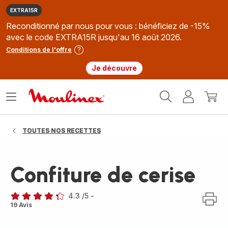
EXTRA15R
Reconditionné par nous pour vous : bénéficiez de -15%
avec le code EXTRA15R jusqu'au 16 août 2026.
Conditions de l'offre
Je découvre
Accueil
Ouvrir
Mon
Mon
Moulinex
le
compte
panie
menu
TOUTES NOS RECETTES
Confiture de cerise
4.3
/5
-
ratings.4.3
19 Avis