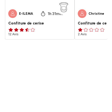
1h 31min
E-ILEMA
Christine
Confiture de cerise
Confiture de ceris
ratings.3.5
12 Avis
Avis
2 Avis
1
étoile
(moyenne)