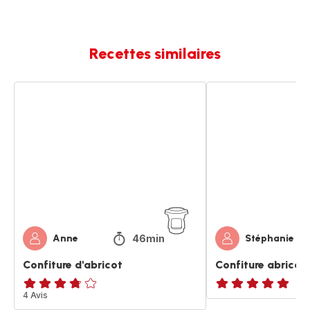
Recettes similaires
Confiture
Confiture
d'abricot
abricot
46min
Anne
Stéphanie
Confiture d'abricot
Confiture abricot
ratings.3.7
4 Avis
Avis
5