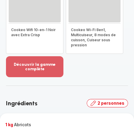
Cookeo Wifi 10-en-1 Noir
Cookeo Wi-Fi 8en1,
avec Extra Crisp
Multicuiseur, 8 modes de
cuisson, Cuiseur sous
pression
Découvrir la gamme
complète
Voir
plus...
-
Découvrir
la
Ingrédients
2 personnes
gamme
complète
-
1 kg
Abricots