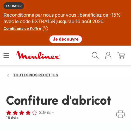
EXTRA15R
Reconditionné par nous pour vous : bénéficiez de -15%
avec le code EXTRA15R jusqu'au 16 août 2026.
Conditions de l'offre
Je découvre
Accueil
Ouvrir
Mon
Mon
Moulinex
le
compte
panie
menu
TOUTES NOS RECETTES
Confiture d'abricot
3.9
/5
-
ratings.3.9
16 Avis