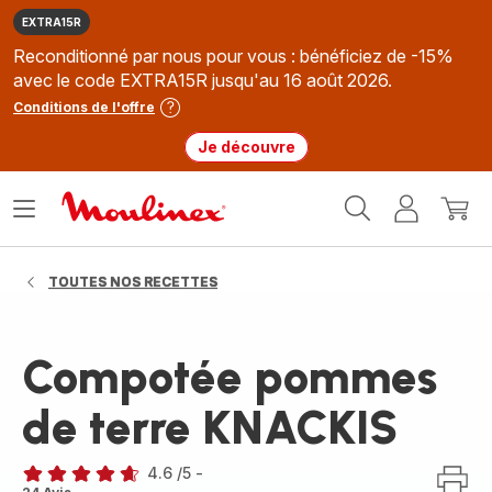
EXTRA15R
Reconditionné par nous pour vous : bénéficiez de -15%
avec le code EXTRA15R jusqu'au 16 août 2026.
Conditions de l'offre
Je découvre
Accueil
Ouvrir
Mon
Mon
Moulinex
le
compte
panie
menu
TOUTES NOS RECETTES
Compotée pommes
de terre KNACKIS
4.6
/5
-