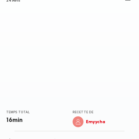
ratings.4.6
24 Avis
TEMPS TOTAL
RECETTE DE
16min
Emyycha