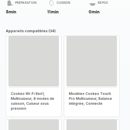
PRÉPARATION
CUISSON
REPOS
5min
11min
0min
Appareils compatibles (34)
Cookeo Wi-Fi 8en1,
Moulinex Cookeo Touch
Multicuiseur, 8 modes de
Pro Multicuiseur, Balance
cuisson, Cuiseur sous
intégrée, Connecté
pression