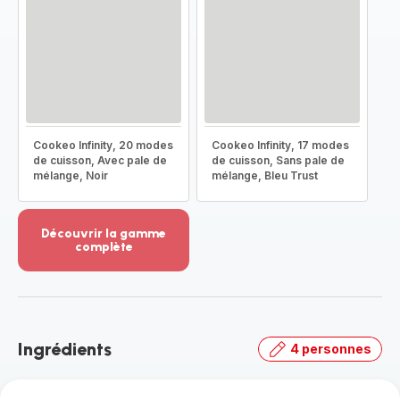
Cookeo Infinity, 20 modes
Cookeo Infinity, 17 modes
de cuisson, Avec pale de
de cuisson, Sans pale de
mélange, Noir
mélange, Bleu Trust
Découvrir la gamme
complète
Voir
plus...
-
Découvrir
la
Ingrédients
4 personnes
gamme
complète
-