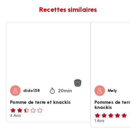
Recettes similaires
Pomme
Pommes
de
de
terre
terre,
et
carottes,
knackis
knackis
20min
dido158
Mely
Pomme de terre et knackis
Pommes de terre, 
knackis
ratings.2.4
4 Avis
Avis
1 Avis
5
étoiles