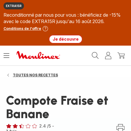
EXTRA15R
Reconditionné par nous pour vous : bénéficiez de -15%
avec le code EXTRA15R jusqu'au 16 août 2026.
Conditions de l'offre
Je découvre
Accueil
Ouvrir
Mon
Mon
Moulinex
le
compte
panie
menu
TOUTES NOS RECETTES
Compote Fraise et
Banane
2.4
/5
-