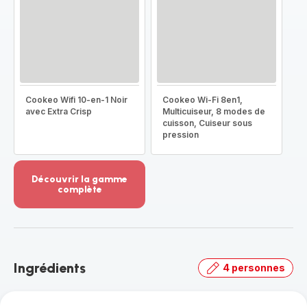
Cookeo Wifi 10-en-1 Noir
Cookeo Wi-Fi 8en1,
avec Extra Crisp
Multicuiseur, 8 modes de
cuisson, Cuiseur sous
pression
Découvrir la gamme
complète
Voir
plus...
-
Découvrir
la
Ingrédients
4 personnes
gamme
complète
-