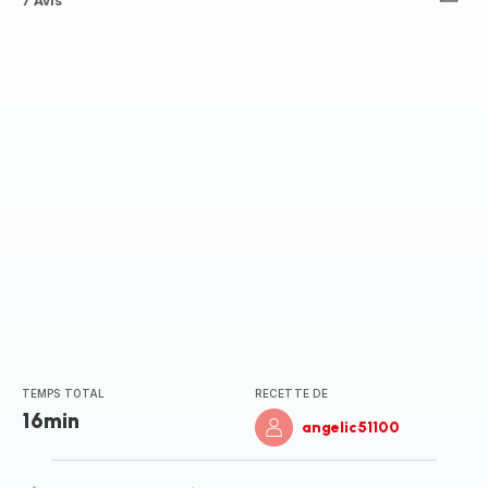
ratings.2.4
7 Avis
TEMPS TOTAL
RECETTE DE
16min
angelic51100