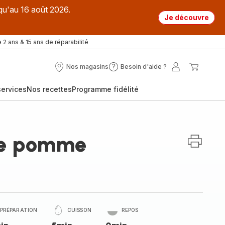
qu'au 16 août 2026.
Je découvre
 2 ans & 15 ans de réparabilité
Nos magasins
Besoin d'aide ?
Nos
Besoin
Mon
Mon
magasins
d'aide
compte
panier
ervices
Nos recettes
Programme fidélité
?
e pomme
PRÉPARATION
CUISSON
REPOS