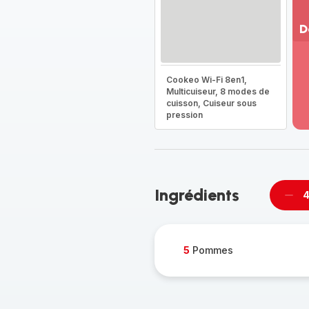
D
Vo
pl
Cookeo Wi-Fi 8en1,
-
Multicuiseur, 8 modes de
Dé
cuisson, Cuiseur sous
la
pression
g
co
-
Ingrédients
4
Supp
per
5
Pommes