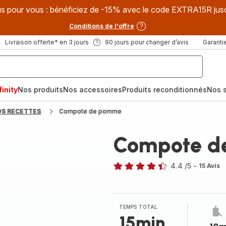
s pour vous : bénéficiez de -15% avec le code EXTRA15R jus
Conditions de l'offre
Livraison offerte* en 3 jours
90 jours pour changer d’avis
Garantie
inity
Nos produits
Nos accessoires
Produits reconditionnés
Nos s
OS RECETTES
Compote de pomme
Compote d
4.4
/5
-
15 Avis
ratings.4.4
TEMPS TOTAL
15min