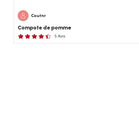
Coutnr
Compote de pomme
5 Avis
ratings.4.4