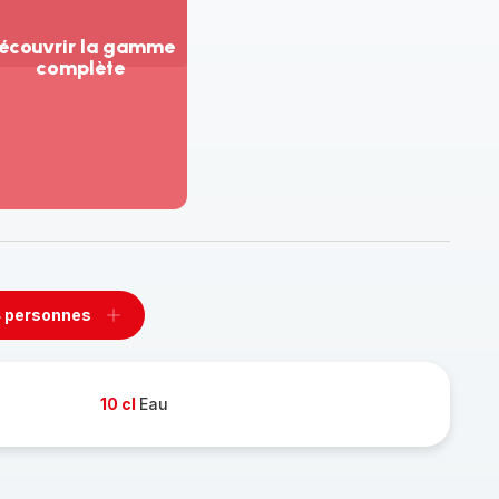
écouvrir la gamme
complète
ir
us...
couvrir
amme
mplète
 personnes
rimer
Ajouter
sonnes
personnes
10 cl
Eau