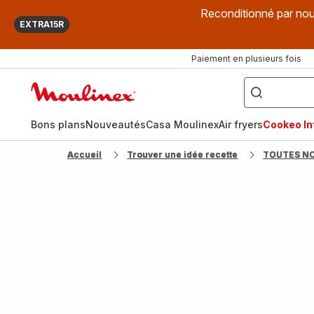
Reconditionné par nou
EXTRA15R
Paiement en plusieurs fois
["Que
recherchez-
Accueil
vous
?",
Moulinex
"Cookeo",
"Air
fryer",
Bons plans
Nouveautés
Casa Moulinex
Air fryers
Cookeo Inf
"Companion"]
Accueil
Trouver une idée recette
TOUTES N