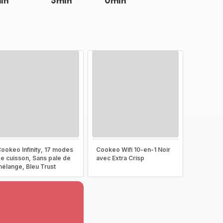
in
5min
0min
ookeo Infinity, 17 modes
Cookeo Wifi 10-en-1 Noir
e cuisson, Sans pale de
avec Extra Crisp
élange, Bleu Trust