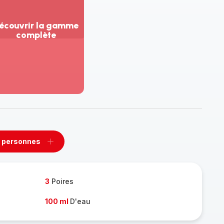
écouvrir la gamme
complète
ir
us...
couvrir
amme
mplète
 personnes
rimer
Ajouter
sonnes
personnes
3
Poires
100 ml
D'eau