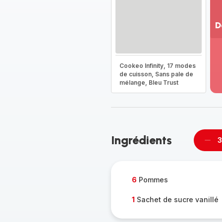
D
Vo
pl
-
Cookeo Infinity, 17 modes
Dé
de cuisson, Sans pale de
mélange, Bleu Trust
la
g
co
-
Ingrédients
3
Supp
per
6
Pommes
1
Sachet de sucre vanillé