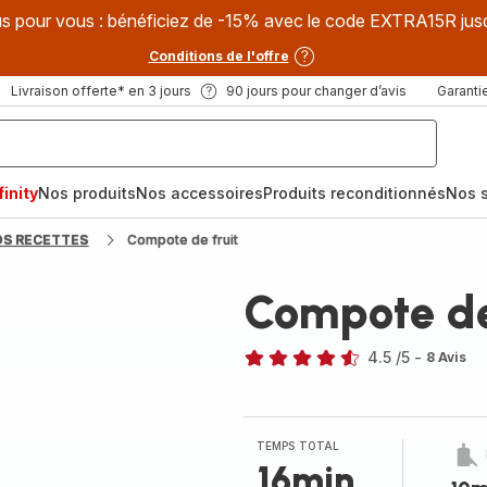
s pour vous : bénéficiez de -15% avec le code EXTRA15R jus
Conditions de l'offre
Livraison offerte* en 3 jours
90 jours pour changer d’avis
Garantie
inity
Nos produits
Nos accessoires
Produits reconditionnés
Nos s
OS RECETTES
Compote de fruit
Compote de
4.5
/5
-
8 Avis
ratings.4.5
TEMPS TOTAL
16min