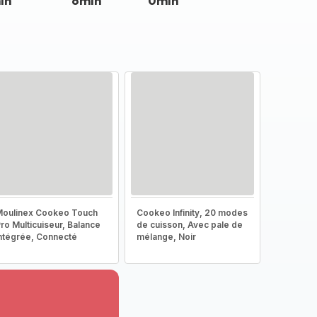
in
6min
0min
oulinex Cookeo Touch
Cookeo Infinity, 20 modes
ro Multicuiseur, Balance
de cuisson, Avec pale de
ntégrée, Connecté
mélange, Noir