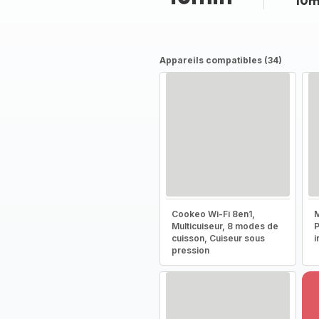
10m
Appareils compatibles (34)
Cookeo Wi-Fi 8en1,
M
Multicuiseur, 8 modes de
P
cuisson, Cuiseur sous
i
pression