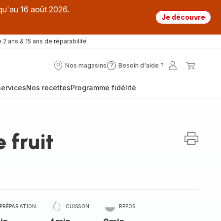
qu'au 16 août 2026.
Je découvre
 2 ans & 15 ans de réparabilité
Nos magasins
Besoin d'aide ?
Nos
Besoin
Mon
Mon
magasins
d'aide
compte
panier
ervices
Nos recettes
Programme fidélité
?
 fruit
PRÉPARATION
CUISSON
REPOS