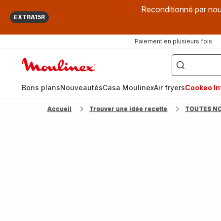
Reconditionné par nou
EXTRA15R
Paiement en plusieurs fois
["Que
recherchez-
Accueil
vous
?",
Moulinex
"Cookeo",
"Air
fryer",
Bons plans
Nouveautés
Casa Moulinex
Air fryers
Cookeo Inf
"Companion"]
Accueil
Trouver une idée recette
TOUTES N