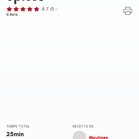
4.7
/5
-
ratings.4.7
9 Avis
TEMPS TOTAL
RECETTE DE
25min
Moulinex