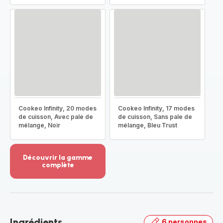
Cookeo Infinity, 20 modes
Cookeo Infinity, 17 modes
de cuisson, Avec pale de
de cuisson, Sans pale de
mélange, Noir
mélange, Bleu Trust
Découvrir la gamme
complète
Voir
plus...
-
Découvrir
la
Ingrédients
6 personnes
gamme