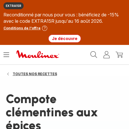
EXTRA15R
Reconditionné par nous pour vous : bénéficiez de -15%
avec le code EXTRA15R jusqu'au 16 août 2026.
Conditions de l'offre
Je découvre
Accueil
Ouvrir
Mon
Mon
Moulinex
le
compte
panie
menu
TOUTES NOS RECETTES
Compote
clémentines aux
épices