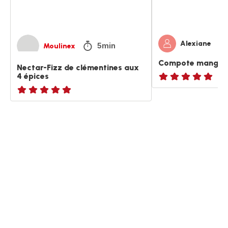
Alexiane
5min
Moulinex
Compote mangue 
Nectar-Fizz de clémentines aux
4 épices
ratings.NaN
ratings.NaN