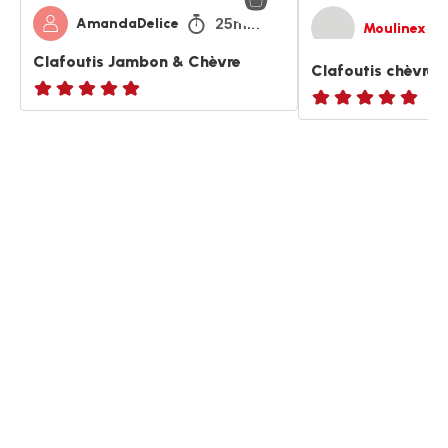
25min
AmandaDelice
Moulinex
Clafoutis Jambon & Chèvre
Clafoutis chèvre e
ratings.NaN
ratings.NaN