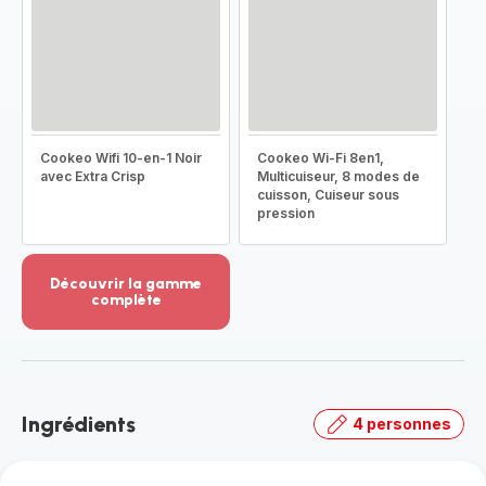
Cookeo Wifi 10-en-1 Noir
Cookeo Wi-Fi 8en1,
avec Extra Crisp
Multicuiseur, 8 modes de
cuisson, Cuiseur sous
pression
Découvrir la gamme
complète
Voir
plus...
-
Découvrir
la
Ingrédients
4 personnes
gamme
complète
-