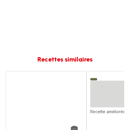
Recettes similaires
Clafoutis
Clafoutis
Jambon
chèvre
&
et
Chèvre
figue
Recette améliorée