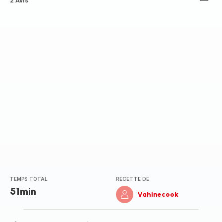
Avis
2 Avis
3
étoiles
(moyenne)
TEMPS TOTAL
RECETTE DE
51min
Vahinecook