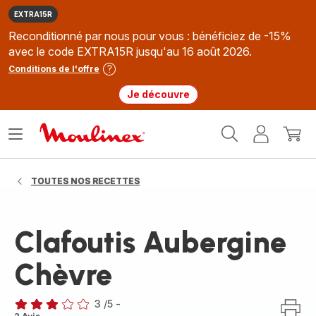
EXTRA15R
Reconditionné par nous pour vous : bénéficiez de -15%
avec le code EXTRA15R jusqu'au 16 août 2026.
Conditions de l'offre
Je découvre
Accueil
Ouvrir
Mon
Mon
Moulinex
le
compte
panie
menu
TOUTES NOS RECETTES
Clafoutis Aubergine
Chèvre
3
/5
-