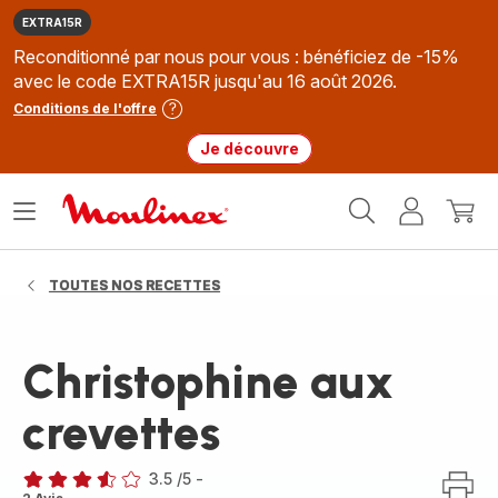
EXTRA15R
Reconditionné par nous pour vous : bénéficiez de -15%
avec le code EXTRA15R jusqu'au 16 août 2026.
Conditions de l'offre
Je découvre
Accueil
Ouvrir
Mon
Mon
Moulinex
le
compte
panie
menu
TOUTES NOS RECETTES
Christophine aux
crevettes
3.5
/5
-