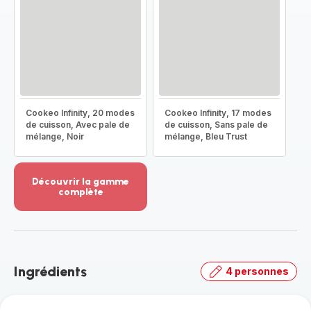
Cookeo Infinity, 20 modes
Cookeo Infinity, 17 modes
de cuisson, Avec pale de
de cuisson, Sans pale de
mélange, Noir
mélange, Bleu Trust
Découvrir la gamme
complète
Voir
plus...
-
Découvrir
la
Ingrédients
4 personnes
gamme
complète
-