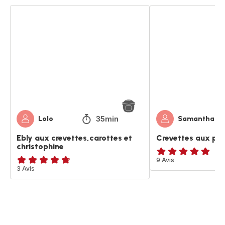
Ebly
Crevettes
aux
aux
crevettes,carottes
poireaux
et
christophine
35min
Lolo
Samantha25
Ebly aux crevettes,carottes et
Crevettes aux po
christophine
ratings.4.8
9 Avis
ratings.4.7
3 Avis