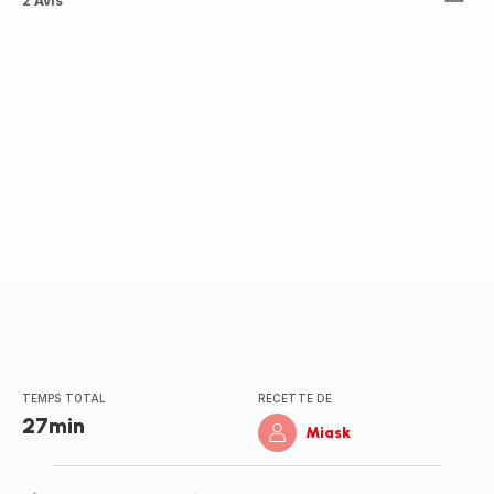
ratings.3.5
2 Avis
TEMPS TOTAL
RECETTE DE
27min
Miask