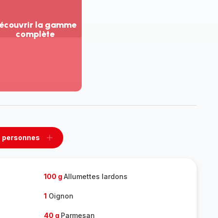
écouvrir la gamme
complète
ir
us...
couvrir
amme
mplète
 personnes
rimer
Ajouter
sonnes
personnes
100 g
Allumettes lardons
1
Oignon
40 g
Parmesan