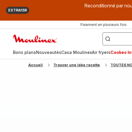
Reconditionné par nou
EXTRA15R
Paiement en plusieurs fois
["Que
recherchez-
Accueil
vous
?",
Moulinex
"Cookeo",
"Air
fryer",
Bons plans
Nouveautés
Casa Moulinex
Air fryers
Cookeo Inf
"Companion"]
Accueil
Trouver une idée recette
TOUTES N