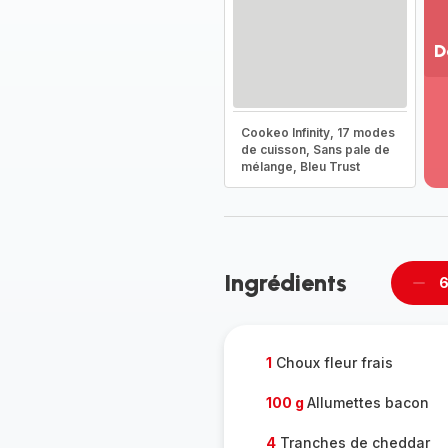
D
Vo
pl
-
Cookeo Infinity, 17 modes
Dé
de cuisson, Sans pale de
mélange, Bleu Trust
la
g
co
-
Ingrédients
6
Supp
per
1
Choux fleur frais
100 g
Allumettes bacon
4
Tranches de cheddar