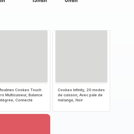
in
15min
0min
oulinex Cookeo Touch
Cookeo Infinity, 20 modes
ro Multicuiseur, Balance
de cuisson, Avec pale de
ntégrée, Connecté
mélange, Noir