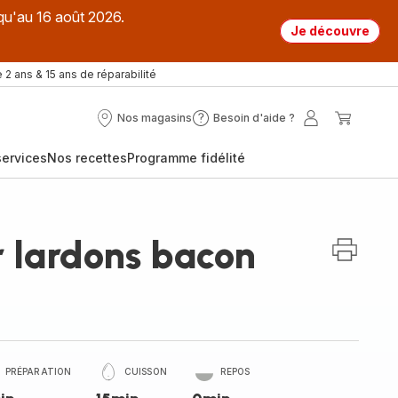
qu'au 16 août 2026.
Je découvre
 2 ans & 15 ans de réparabilité
Nos magasins
Besoin d'aide ?
Nos
Besoin
Mon
Mon
magasins
d'aide
compte
panier
ervices
Nos recettes
Programme fidélité
?
r lardons bacon
PRÉPARATION
CUISSON
REPOS