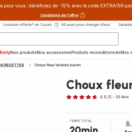
s pour vous : bénéficiez de -15% avec le code EXTRA15R jus
Conditions de l'offre
Livraison offerte* en 3 jours
90 jours pour changer d’avis
Garantie
inity
Nos produits
Nos accessoires
Produits reconditionnés
Nos s
OS RECETTES
Choux fleur lardons bacon
Choux fleu
4.6
/5
-
32 Avis
ratings.4.6
TEMPS TOTAL
20min