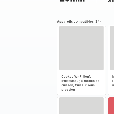
5m
Appareils compatibles (34)
Cookeo Wi-Fi 8en1,
M
Multicuiseur, 8 modes de
P
cuisson, Cuiseur sous
i
pression