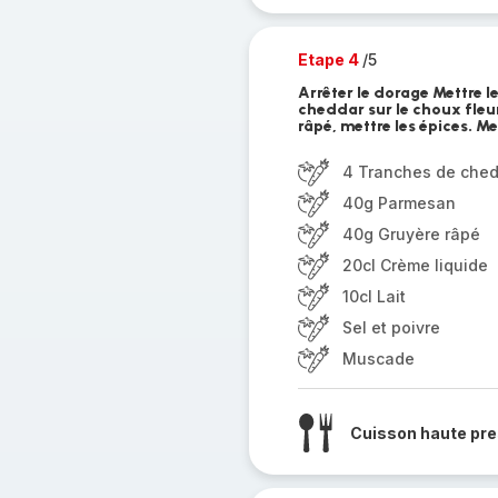
Etape 4
/5
Arrêter le dorage Mettre 
cheddar sur le choux fleur,
râpé, mettre les épices. M
4 Tranches de che
40g Parmesan
40g Gruyère râpé
20cl Crème liquide
10cl Lait
Sel et poivre
Muscade
Cuisson haute pre