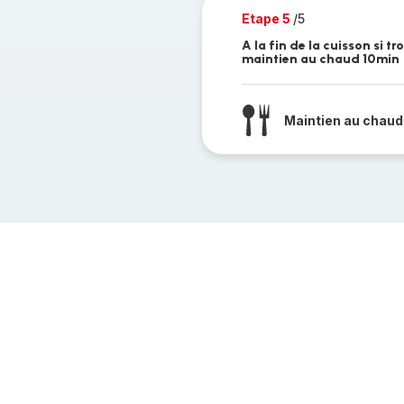
Etape 5
/5
A la fin de la cuisson si t
maintien au chaud 10min
Maintien au chaud