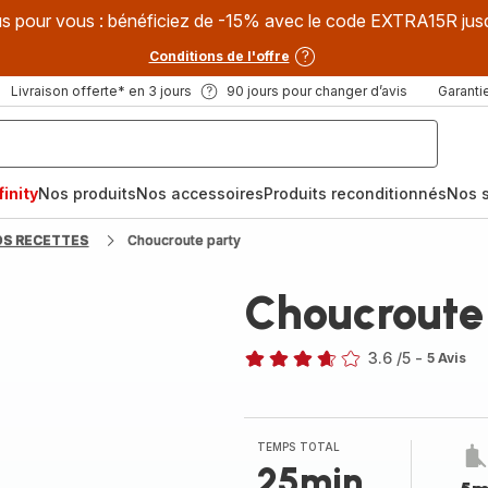
s pour vous : bénéficiez de -15% avec le code EXTRA15R jus
Conditions de l'offre
Livraison offerte* en 3 jours
90 jours pour changer d’avis
Garantie
inity
Nos produits
Nos accessoires
Produits reconditionnés
Nos s
OS RECETTES
Choucroute party
Choucroute
3.6
/5
-
5 Avis
ratings.3.6
TEMPS TOTAL
25min