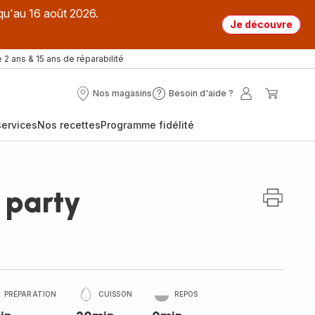
qu'au 16 août 2026.
Je découvre
 2 ans & 15 ans de réparabilité
Nos magasins
Besoin d'aide ?
Nos
Besoin
Mon
Mon
magasins
d'aide
compte
panier
ervices
Nos recettes
Programme fidélité
?
 party
PRÉPARATION
CUISSON
REPOS