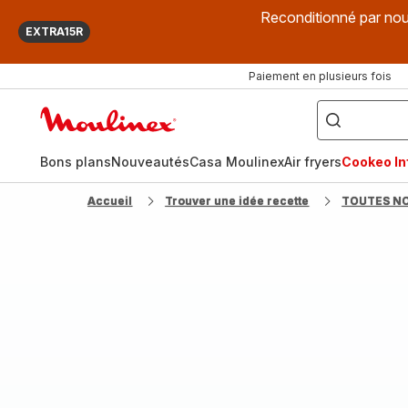
Reconditionné par nou
EXTRA15R
Paiement en plusieurs fois
["Que
recherchez-
Accueil
vous
?",
Moulinex
"Cookeo",
"Air
fryer",
Bons plans
Nouveautés
Casa Moulinex
Air fryers
Cookeo Inf
"Companion"]
Accueil
Trouver une idée recette
TOUTES N