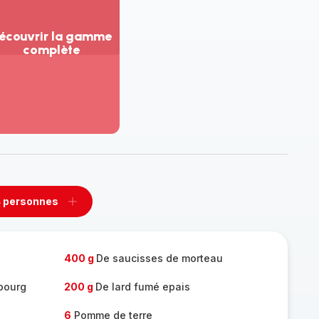
écouvrir la gamme
complète
ir
us...
couvrir
amme
mplète
 personnes
rimer
Ajouter
sonnes
personnes
400 g
De saucisses de morteau
bourg
200 g
De lard fumé epais
6
Pomme de terre