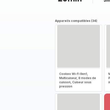
5m
Appareils compatibles (34)
Cookeo Wi-Fi 8en1,
M
Multicuiseur, 8 modes de
P
cuisson, Cuiseur sous
i
pression