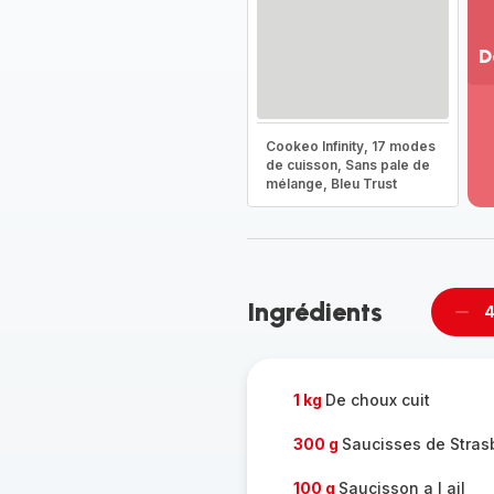
D
Vo
pl
-
Cookeo Infinity, 17 modes
Dé
de cuisson, Sans pale de
mélange, Bleu Trust
la
g
co
-
Ingrédients
4
Supp
per
1 kg
De choux cuit
300 g
Saucisses de Stras
100 g
Saucisson a l ail