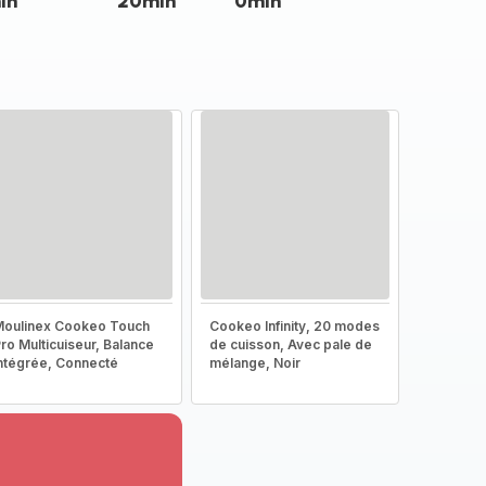
in
20min
0min
oulinex Cookeo Touch
Cookeo Infinity, 20 modes
ro Multicuiseur, Balance
de cuisson, Avec pale de
ntégrée, Connecté
mélange, Noir