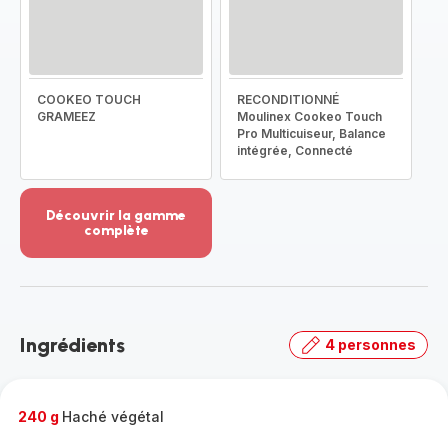
COOKEO TOUCH
RECONDITIONNÉ
GRAMEEZ
Moulinex Cookeo Touch
Pro Multicuiseur, Balance
intégrée, Connecté
Découvrir la gamme
complète
Voir
plus...
-
Découvrir
la
Ingrédients
4 personnes
gamme
complète
-
240 g
Haché végétal