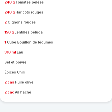
240 g
Tomates pelées
240 g
Haricots rouges
2
Oignons rouges
150 g
Lentilles beluga
1
Cube Bouillon de légumes
310 ml
Eau
Sel et poivre
Épices Chili
2 càs
Huile olive
2 càc
Ail haché