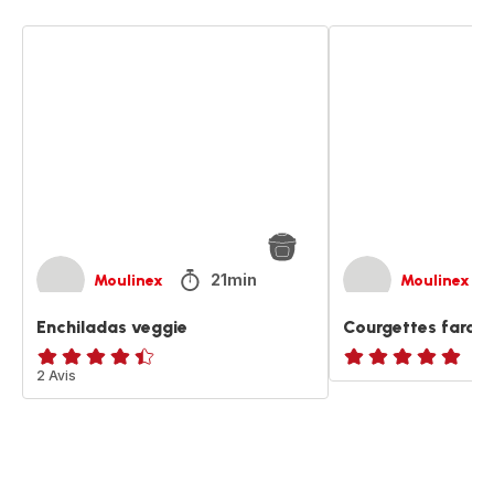
Enchiladas
Courgettes
veggie
farcies
veggies
21min
Moulinex
Moulinex
Enchiladas veggie
Courgettes farcie
ratings.4.4
2 Avis
ratings.NaN