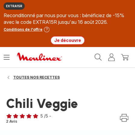
EXTRA15R
Reconditionné par nous pour vous : bénéficiez de -15%
avec le code EXTRA15R jusqu'au 16 août 2026.
Conditions de l'offre
Je découvre
Accueil
Ouvrir
Mon
Mon
Moulinex
le
compte
panie
menu
TOUTES NOS RECETTES
Chili Veggie
5
/5
-
Avis
2 Avis
5
étoiles