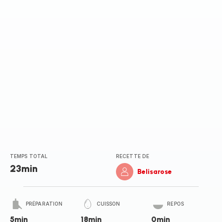
(moyenne)
TEMPS TOTAL
RECETTE DE
23min
Belisarose
PRÉPARATION
CUISSON
REPOS
5min
18min
0min