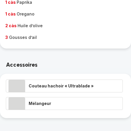
1 càs
Paprika
1 càs
Oregano
2 càs
Huile d’olive
3
Gousses d’ail
Accessoires
Couteau hachoir « Ultrablade »
Mélangeur