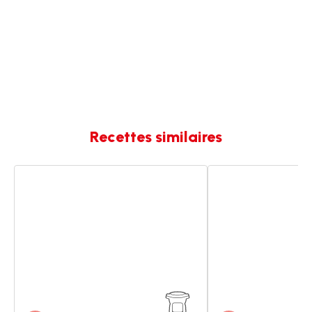
Recettes similaires
Chili
Chili
sin
sin
carne
carne