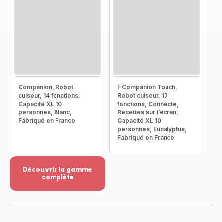
Companion, Robot
I-Companion Touch,
cuiseur, 14 fonctions,
Robot cuiseur, 17
Capacité XL 10
fonctions, Connecté,
personnes, Blanc,
Recettes sur l’écran,
Fabriqué en France
Capacité XL 10
personnes, Eucalyptus,
Fabriqué en France
Découvrir la gamme
complète
Voir
plus...
-
Découvrir