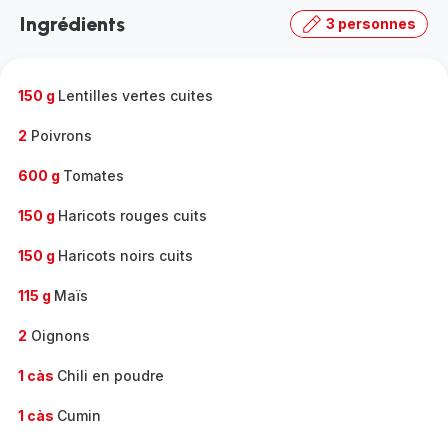
la
Ingrédients
3 personnes
gamme
complète
-
150 g
Lentilles vertes cuites
2
Poivrons
600 g
Tomates
150 g
Haricots rouges cuits
150 g
Haricots noirs cuits
115 g
Maïs
2
Oignons
1 càs
Chili en poudre
1 càs
Cumin