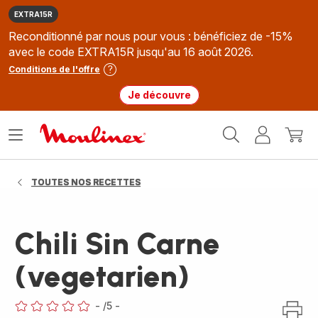
EXTRA15R
Reconditionné par nous pour vous : bénéficiez de -15%
avec le code EXTRA15R jusqu'au 16 août 2026.
Conditions de l'offre
Je découvre
Accueil
Ouvrir
Mon
Mon
Moulinex
le
compte
panie
menu
TOUTES NOS RECETTES
Chili Sin Carne
(vegetarien)
-
/5
-