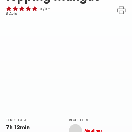
5
/5
-
Avis
8 Avis
5
étoiles
(moyenne)
TEMPS TOTAL
RECETTE DE
7h 12min
Moulinex