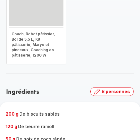
Coach, Robot pâtissier,
Bol de 5,5 L, Kit
pâtisserie, Marye et
pinceaux, Coaching en
pâtisserie, 1200 W
Ingrédients
8 personnes
200 g
De biscuits sablés
120 g
De beurre ramolli
50 g
De noix de coco râpée