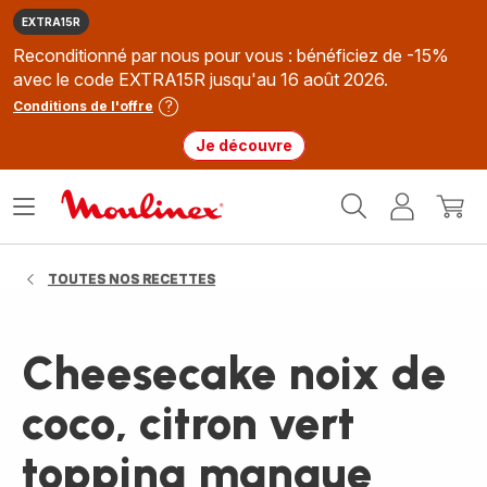
EXTRA15R
Reconditionné par nous pour vous : bénéficiez de -15%
avec le code EXTRA15R jusqu'au 16 août 2026.
Conditions de l'offre
Je découvre
Accueil
Ouvrir
Mon
Mon
Moulinex
le
compte
panie
menu
TOUTES NOS RECETTES
Cheesecake noix de
coco, citron vert
topping mangue