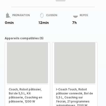
PRÉPARATION
CUISSON
REPOS
0min
12min
7h
Appareils compatibles (5)
Coach, Robot pâtissier,
I-Coach Touch, Robot
Bol de 5,5 L, Kit
pâtissier connecté, Bol de
pâtisserie, Coaching en
5,5 L, Coaching sur
pâtisserie, 1200 W
l’écran, 21 programmes
automatiques, 1200 W