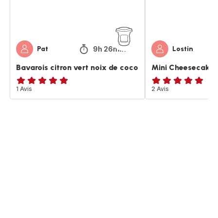
9h 26min
Pat
Lostin
Bavarois citron vert noix de coco
Mini Cheesecakes 
Avis
1 Avis
Avis
2 Avis
5
5
étoiles
étoiles
(moyenne)
(moyenne)