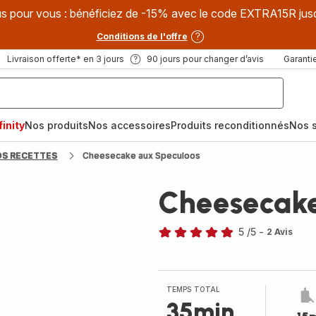
s pour vous : bénéficiez de -15% avec le code EXTRA15R jus
Conditions de l'offre
Livraison offerte* en 3 jours
90 jours pour changer d’avis
Garantie
inity
Nos produits
Nos accessoires
Produits reconditionnés
Nos s
OS RECETTES
Cheesecake aux Speculoos
Cheesecake
5
/5
-
2 Avis
Avis
5
étoiles
(moyenne)
TEMPS TOTAL
35min