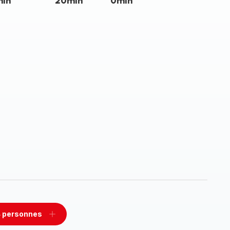
min
20min
0min
 personnes
rimer
Ajouter
sonnes
personnes