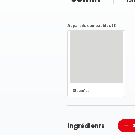
15
Appareils compatibles (1)
Steam'up
Ingrédients
4
Supp
per