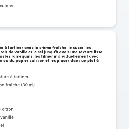
eculoos
 à tartiner avec la crème fraîche, le sucre, les
trait de vanille et le sel jusqu’à avoir une texture lisse.
ns les ramequins, les filmer individuellement avec
 ou du papier cuisson et les placer dans un plat à
ure à tartiner
me fraîche (30 ml)
e citron
 vanille
el