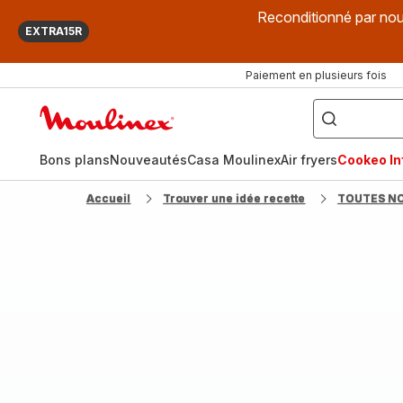
Reconditionné par nou
EXTRA15R
Paiement en plusieurs fois
["Que
recherchez-
Accueil
vous
?",
Moulinex
"Cookeo",
"Air
fryer",
Bons plans
Nouveautés
Casa Moulinex
Air fryers
Cookeo Inf
"Companion"]
Accueil
Trouver une idée recette
TOUTES N