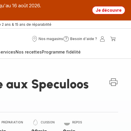
qu'au 16 août 2026.
Je découvre
 2 ans & 15 ans de réparabilité
Nos magasins
Besoin d'aide ?
Nos
Besoin
Mon
Mon
magasins
d'aide
compte
panier
ervices
Nos recettes
Programme fidélité
?
 aux Speculoos
PRÉPARATION
CUISSON
REPOS