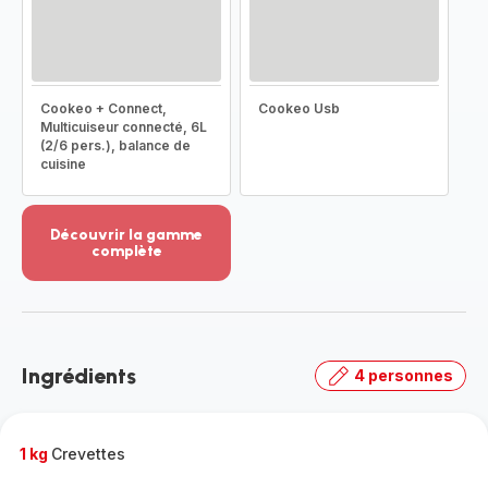
Cookeo + Connect,
Cookeo Usb
Multicuiseur connecté, 6L
(2/6 pers.), balance de
cuisine
Découvrir la gamme
complète
Voir
plus...
-
Découvrir
la
Ingrédients
4 personnes
gamme
complète
-
1 kg
Crevettes