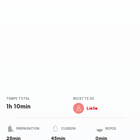
TEMPS TOTAL
RECETTE DE
1h 10min
Lielie
PRÉPARATION
CUISSON
REPOS
25min
45min
0min