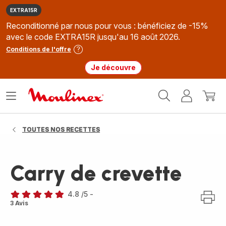
EXTRA15R
Reconditionné par nous pour vous : bénéficiez de -15%
avec le code EXTRA15R jusqu'au 16 août 2026.
Conditions de l'offre
Je découvre
Accueil
Ouvrir
Mon
Mon
Moulinex
le
compte
panie
menu
TOUTES NOS RECETTES
Carry de crevette
4.8
/5
-
ratings.4.8
3 Avis