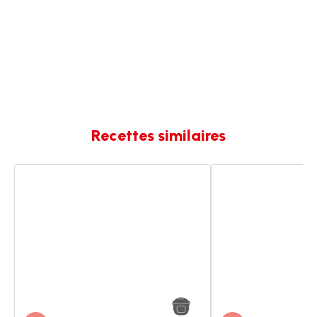
Recettes similaires
CARRY
Carry
de
de
Dinde
légumes