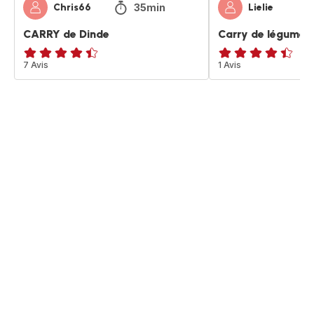
35min
Chris66
Lielie
CARRY de Dinde
Carry de légumes
ratings.4.4
7 Avis
ratings.4.4
1 Avis