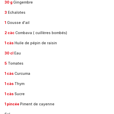
30 g
Gingembre
3
Echalotes
1
Gousse d'ail
2 càc
Combava ( cuillères bombés)
1 càs
Huile de pépin de raisin
30 cl
Eau
5
Tomates
1 càs
Curcuma
1 càs
Thym
1 càs
Sucre
1 pincée
Piment de cayenne