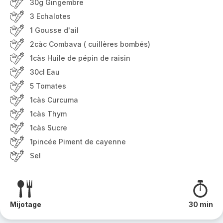
30g Gingembre
3 Echalotes
1 Gousse d'ail
2càc Combava ( cuillères bombés)
1càs Huile de pépin de raisin
30cl Eau
5 Tomates
1càs Curcuma
1càs Thym
1càs Sucre
1pincée Piment de cayenne
Sel
Mijotage
30 min