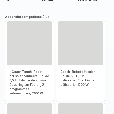
Appareils compatibles (10)
I-Coach Touch, Robot
Coach, Robot pâtissier,
pâtissier connecté, Bol de
Bol de 5,5 L, Kit
5,5 L, Balance de cuisine,
pâtisserie, Coaching en
Coaching sur l’écran, 21
pâtisserie, 1200 W
programmes
automatiques, 1200 W