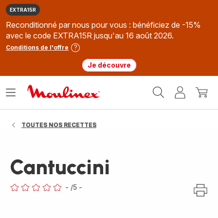
EXTRA15R
Reconditionné par nous pour vous : bénéficiez de -15%
avec le code EXTRA15R jusqu'au 16 août 2026.
Conditions de l'offre
Je découvre
Accueil
Ouvrir
Mon
Mon
Moulinex
le
compte
panie
menu
TOUTES NOS RECETTES
Cantuccini
-
/5
-
ratings.0