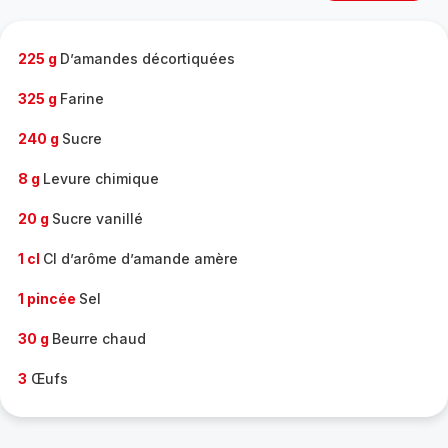
complète
-
225 g
D’amandes décortiquées
325 g
Farine
240 g
Sucre
8 g
Levure chimique
20 g
Sucre vanillé
1 cl
Cl d’arôme d’amande amère
1 pincée
Sel
30 g
Beurre chaud
3
Œufs