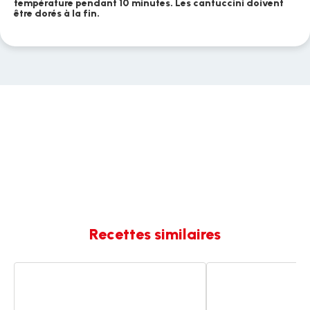
température pendant 10 minutes. Les cantuccini doivent
être dorés à la fin.
Recettes similaires
Cantuccini
Cantuccinis
à
la