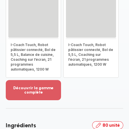
I-Coach Touch, Robot
I-Coach Touch, Robot
pâtissier connecté, Bol de
pâtissier connecté, Bol de
5,5 L, Balance de cuisine,
5,5 L, Coaching sur
Coaching sur l’écran, 21
l’écran, 21 programmes
programmes
automatiques, 1200 W
automatiques, 1200 W
Découvrir la gamme
complète
Voir
plus...
-
Découvrir
la
Ingrédients
80 unité
gamme