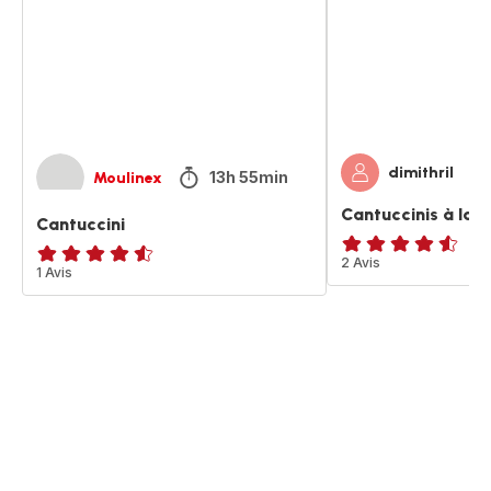
fleur
d'oranger
dimithril
13h 55min
Moulinex
Cantuccinis à la f
Cantuccini
ratings.4.5
2 Avis
ratings.4.5
1 Avis