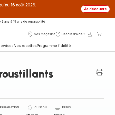
qu'au 16 août 2026.
Je découvre
 2 ans & 15 ans de réparabilité
Nos magasins
Besoin d'aide ?
Nos
Besoin
Mon
Mon
magasins
d'aide
compte
panier
ervices
Nos recettes
Programme fidélité
?
oustillants
PRÉPARATION
CUISSON
REPOS