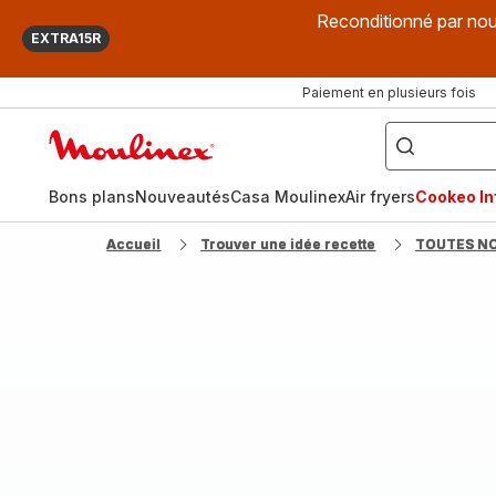
Reconditionné par nou
EXTRA15R
Paiement en plusieurs fois
["Que
recherchez-
Accueil
vous
?",
Moulinex
"Cookeo",
"Air
fryer",
Bons plans
Nouveautés
Casa Moulinex
Air fryers
Cookeo Inf
"Companion"]
Accueil
Trouver une idée recette
TOUTES N