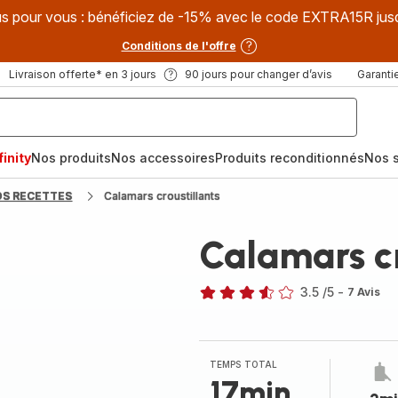
s pour vous : bénéficiez de -15% avec le code EXTRA15R jus
Conditions de l'offre
Livraison offerte* en 3 jours
90 jours pour changer d’avis
Garantie
inity
Nos produits
Nos accessoires
Produits reconditionnés
Nos s
OS RECETTES
Calamars croustillants
Calamars cr
3.5
/5
-
7 Avis
ratings.3.5
TEMPS TOTAL
17min