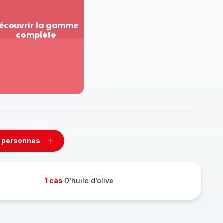
écouvrir la gamme
complète
ir
us...
couvrir
amme
mplète
 personnes
rimer
Ajouter
sonnes
personnes
1 càs
D’huile d’olive