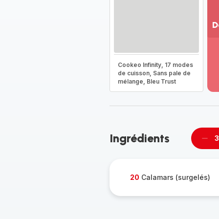
D
Vo
pl
-
Cookeo Infinity, 17 modes
Dé
de cuisson, Sans pale de
mélange, Bleu Trust
la
g
co
-
Ingrédients
3
Supp
per
20
Calamars (surgelés)