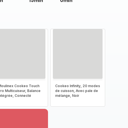
n
15min
0min
oulinex Cookeo Touch
Cookeo Infinity, 20 modes
ro Multicuiseur, Balance
de cuisson, Avec pale de
ntégrée, Connecté
mélange, Noir