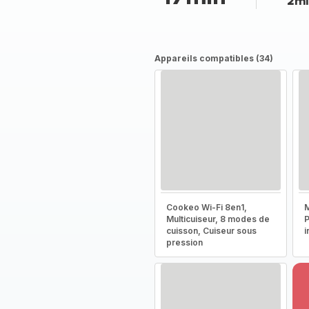
2mi
Appareils compatibles (34)
Cookeo Wi-Fi 8en1,
M
Multicuiseur, 8 modes de
P
cuisson, Cuiseur sous
i
pression