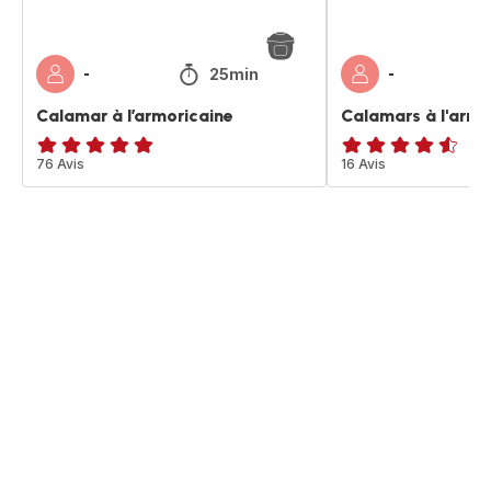
25min
-
-
Calamar à l’armoricaine
Calamars à l'armo
ratings.4.8
76 Avis
ratings.4.5
16 Avis