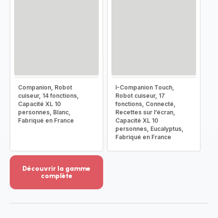
Companion, Robot
I-Companion Touch,
cuiseur, 14 fonctions,
Robot cuiseur, 17
Capacité XL 10
fonctions, Connecté,
personnes, Blanc,
Recettes sur l’écran,
Fabriqué en France
Capacité XL 10
personnes, Eucalyptus,
Fabriqué en France
Découvrir la gamme
complète
Voir
plus...
-
Découvrir