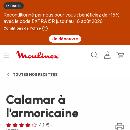
EXTRA15R
Reconditionné par nous pour vous : bénéficiez de -15%
avec le code EXTRA15R jusqu'au 16 août 2026.
Conditions de l'offre
Je découvre
Accueil
Ouvrir
Mon
Mon
Moulinex
le
compte
panie
menu
TOUTES NOS RECETTES
Calamar à
l'armoricaine
4.1
/5
-