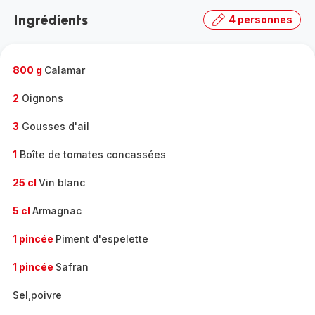
la
Ingrédients
4 personnes
gamme
complète
-
800 g
Calamar
2
Oignons
3
Gousses d'ail
1
Boîte de tomates concassées
25 cl
Vin blanc
5 cl
Armagnac
1 pincée
Piment d'espelette
1 pincée
Safran
Sel,poivre