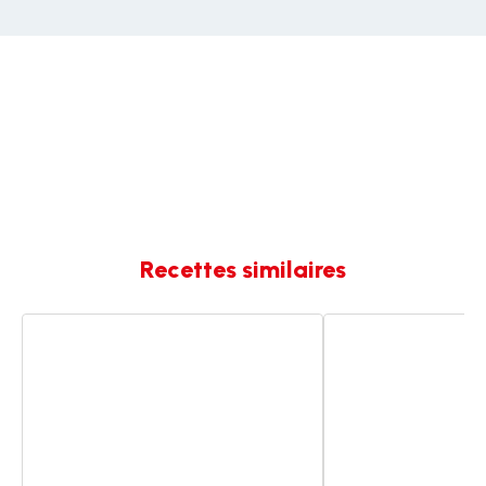
Recettes similaires
Calamar
Calamars
à
à
l’armoricaine
l'armoricaine