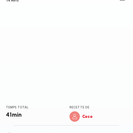
ratings.4.1
14 Avis
TEMPS TOTAL
RECETTE DE
41min
Coco