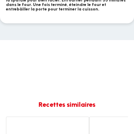
la spatule pour bien racler. Enfourner pendant 55 minutes
dans le four. Une fois terminé, éteindre le four et
entrebâiller la porte pour terminer la cuisson.
Recettes similaires
Cake
Cake
courgette
fêta
feta
olives