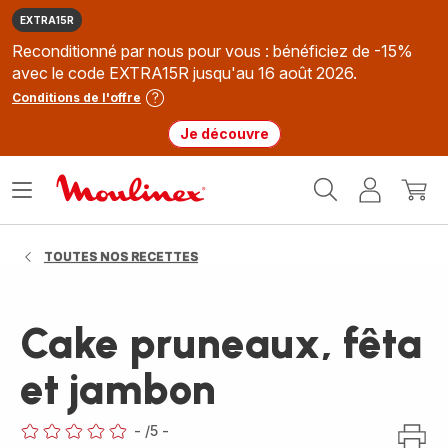
EXTRA15R
Reconditionné par nous pour vous : bénéficiez de -15%
avec le code EXTRA15R jusqu'au 16 août 2026.
Conditions de l'offre
Je découvre
Accueil
Ouvrir
Mon
Mon
Moulinex
le
compte
panie
menu
TOUTES NOS RECETTES
Cake pruneaux, fêta
et jambon
-
/5
-