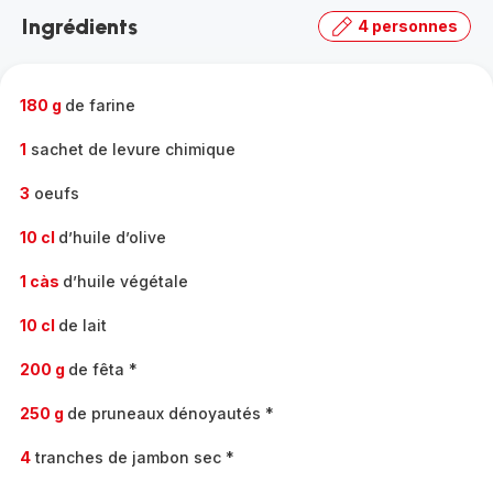
la
Ingrédients
4 personnes
gamme
complète
-
180 g
de farine
1
sachet de levure chimique
3
oeufs
10 cl
d’huile d’olive
1 càs
d’huile végétale
10 cl
de lait
200 g
de fêta *
250 g
de pruneaux dénoyautés *
4
tranches de jambon sec *