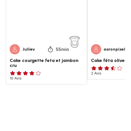
et
jambon
cru
55min
Juliiev
aaronpixel
Cake courgette feta et jambon
Cake fêta olives
cru
ratings.3.5
2 Avis
ratings.3.9
10 Avis