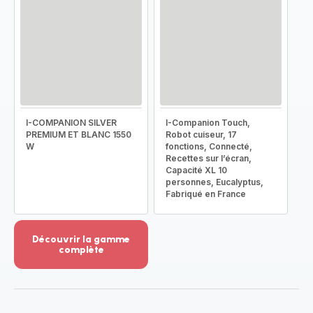
I-COMPANION SILVER
I-Companion Touch,
PREMIUM ET BLANC 1550
Robot cuiseur, 17
W
fonctions, Connecté,
Recettes sur l’écran,
Capacité XL 10
personnes, Eucalyptus,
Fabriqué en France
Découvrir la gamme
complète
Voir
plus...
-
Découvrir