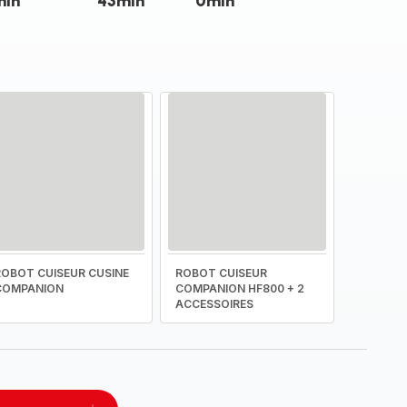
min
43min
0min
ROBOT CUISEUR CUSINE
ROBOT CUISEUR
COMPANION
COMPANION HF800 + 2
ACCESSOIRES