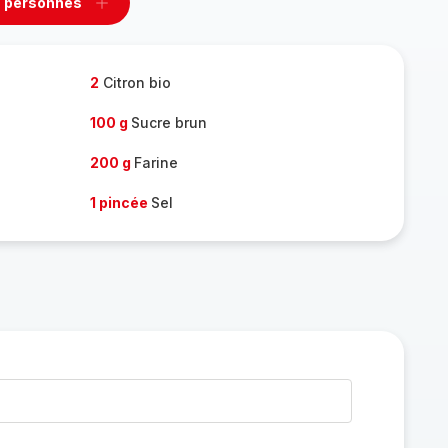
 personnes
rimer
Ajouter
sonnes
personnes
2
Citron bio
100 g
Sucre brun
200 g
Farine
1 pincée
Sel