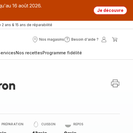
qu'au 16 août 2026.
Je découvre
 2 ans & 15 ans de réparabilité
Nos magasins
Besoin d'aide ?
Nos
Besoin
Mon
Mon
magasins
d'aide
compte
panier
ervices
Nos recettes
Programme fidélité
?
ron
PRÉPARATION
CUISSON
REPOS