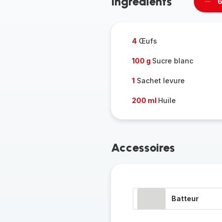
Ingrédients
6
Supp
per
4
Œufs
100 g
Sucre blanc
1
Sachet levure
200 ml
Huile
Accessoires
Batteur