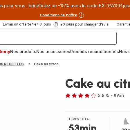
s pour vous : bénéficiez de -15% avec le code EXTRA15R jus
Conditions de l'offre
Livraison offerte* en 3 jours
90 jours pour changer d’avis
Garantie
inity
Nos produits
Nos accessoires
Produits reconditionnés
Nos s
OS RECETTES
Cake au citron
Cake au cit
3.8
/5
-
6 Avis
ratings.3.8
TEMPS TOTAL
53min