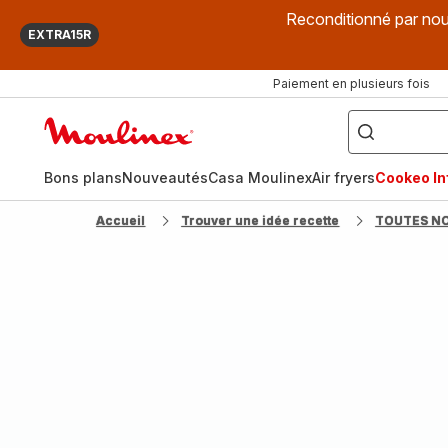
Reconditionné par nou
EXTRA15R
Paiement en plusieurs fois
["Que
recherchez-
Accueil
vous
?",
Moulinex
"Cookeo",
"Air
fryer",
Bons plans
Nouveautés
Casa Moulinex
Air fryers
Cookeo Inf
"Companion"]
Accueil
Trouver une idée recette
TOUTES N