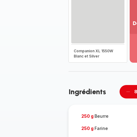
D
Vo
pl
-
Companion XL 1550W
Dé
Blanc et Silver
la
g
co
-
Ingrédients
8
Supp
per
250 g
Beurre
250 g
Farine