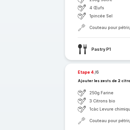
4 Œufs
1pincée Sel
Couteau pour pétri
Pastry P1
Etape 4
/6
Ajouter les zests de 2 citro
250g Farine
3 Citrons bio
1càc Levure chimiq
Couteau pour pétri