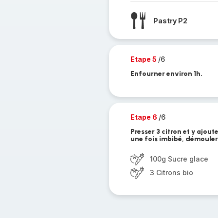
Pastry P2
Etape 5
/6
Enfourner environ 1h.
Etape 6
/6
Presser 3 citron et y ajout
une fois imbibé, démouler p
100g Sucre glace
3 Citrons bio