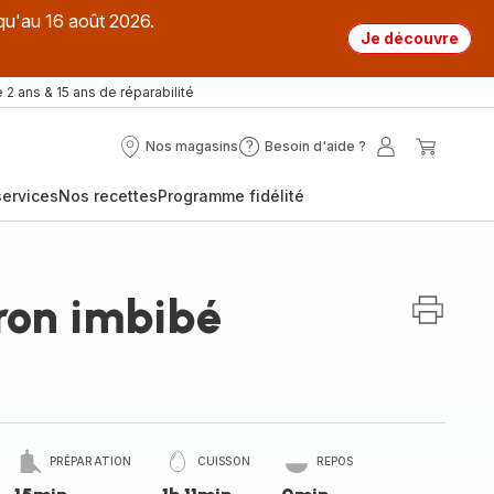
qu'au 16 août 2026.
Je découvre
 2 ans & 15 ans de réparabilité
Nos magasins
Besoin d'aide ?
Nos
Besoin
Mon
Mon
magasins
d'aide
compte
panier
ervices
Nos recettes
Programme fidélité
?
ron imbibé
PRÉPARATION
CUISSON
REPOS