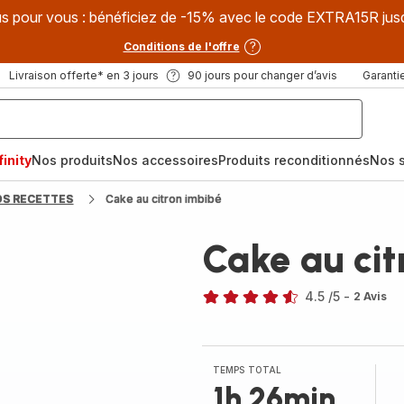
s pour vous : bénéficiez de -15% avec le code EXTRA15R jus
Conditions de l'offre
Livraison offerte* en 3 jours
90 jours pour changer d’avis
Garantie
inity
Nos produits
Nos accessoires
Produits reconditionnés
Nos s
OS RECETTES
Cake au citron imbibé
Cake au cit
4.5
/5
-
2 Avis
ratings.4.5
TEMPS TOTAL
1h 26min