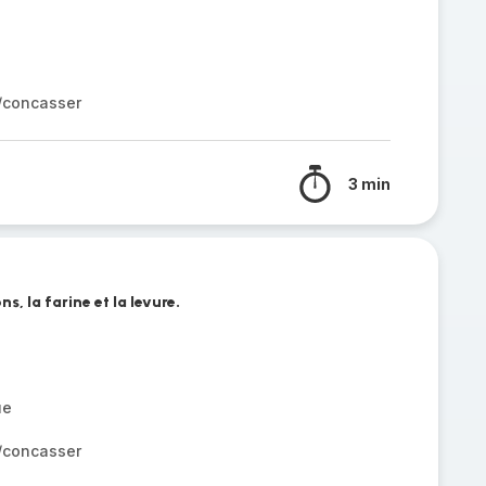
r/concasser
3 min
ns, la farine et la levure.
ue
r/concasser