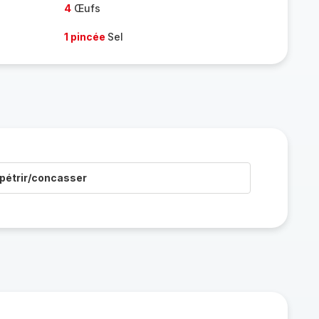
4
Œufs
1 pincée
Sel
pétrir/concasser