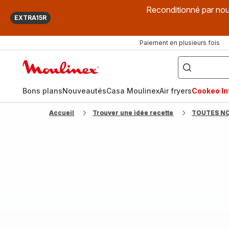
Reconditionné par nou
EXTRA15R
Paiement en plusieurs fois
["Que
recherchez-
Accueil
vous
?",
Moulinex
"Cookeo",
"Air
fryer",
Bons plans
Nouveautés
Casa Moulinex
Air fryers
Cookeo Inf
"Companion"]
Accueil
Trouver une idée recette
TOUTES N