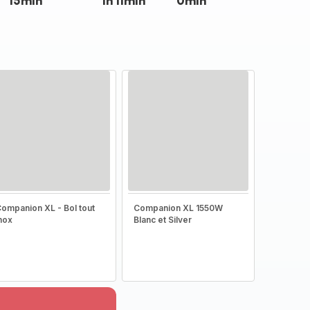
15min
1h 11min
0min
ompanion XL - Bol tout
Companion XL 1550W
nox
Blanc et Silver