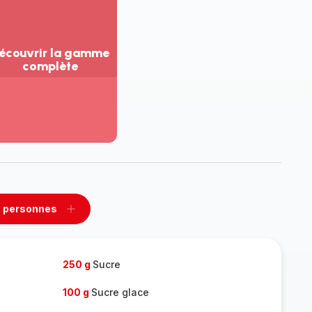
écouvrir la gamme
complète
ir
us...
couvrir
amme
mplète
 personnes
rimer
Ajouter
sonnes
personnes
250 g
Sucre
100 g
Sucre glace