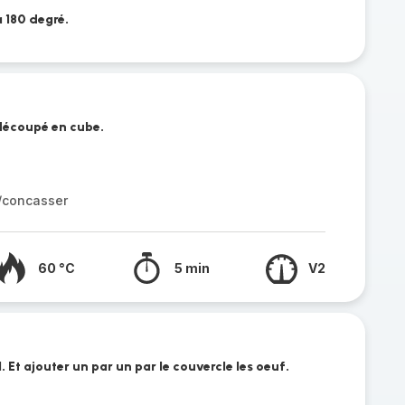
à 180 degré.
édécoupé en cube.
r/concasser
60 °C
5 min
V2
l. Et ajouter un par un par le couvercle les oeuf.