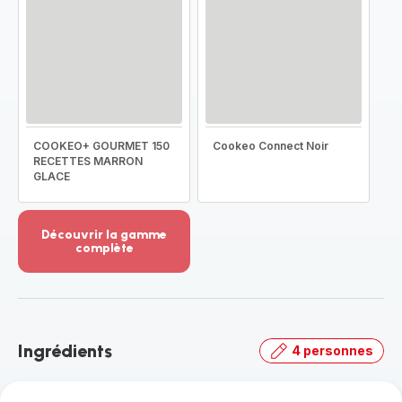
COOKEO+ GOURMET 150
Cookeo Connect Noir
RECETTES MARRON
GLACE
Découvrir la gamme
complète
Voir
plus...
-
Découvrir
la
Ingrédients
4 personnes
gamme
complète
-