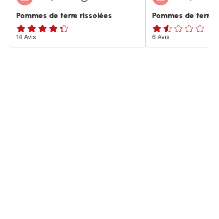
Pommes de terre rissolées
Pommes de terre r
ratings.4.3
14 Avis
ratings.1.5
6 Avis