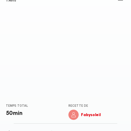
Avis
1 Avis
5
étoiles
(moyenne)
TEMPS TOTAL
RECETTE DE
50min
Fabysoleil