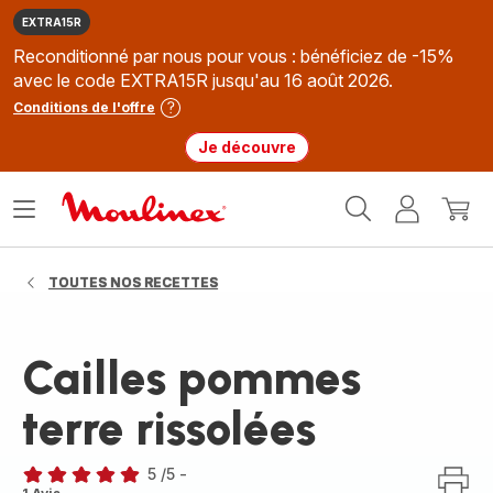
EXTRA15R
Reconditionné par nous pour vous : bénéficiez de -15%
avec le code EXTRA15R jusqu'au 16 août 2026.
Conditions de l'offre
Je découvre
Accueil
Ouvrir
Mon
Mon
Moulinex
le
compte
panie
menu
TOUTES NOS RECETTES
Cailles pommes
terre rissolées
5
/5
-